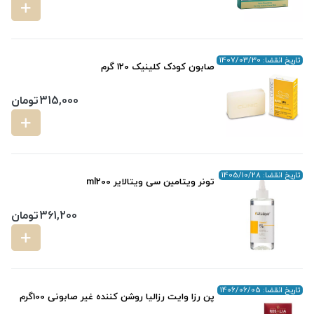
تاریخ انقضا: 1407/03/30
صابون کودک کلینیک 120 گرم
315,000
تومان
تاریخ انقضا: 1405/10/28
تونر ویتامین سی ویتالایر ml200
361,200
تومان
تاریخ انقضا: 1406/06/05
پن رزا وایت رزالیا روشن کننده غیر صابونی 100گرم