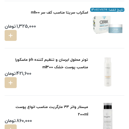
تاریخ انقضا: 1407/07/19
اسکراب سریتا مناسب کف سر ml100
1,325,000
تومان
تونر محلول ابرسان و تنظیم کننده ph ماسکورا
مناسب پوست خشک ml300
421,600
تومان
میسلار واتر 3*1 مارگریت مناسب انواع پوست
200ml
860,000
تومان