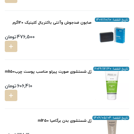
تاریخ انقضا: 1407/10/10
صابون ضدجوش وآنتی باکتریال کلینیک 120گرم
476,500
تومان
تاریخ انقضا: 2026/12/30
ژل شستشوی صورت پیرلو مناسب پوست چربml150
606,410
تومان
تاریخ انقضا: 1406/05/04
ژل شستشوی بدن برگامیا ml250