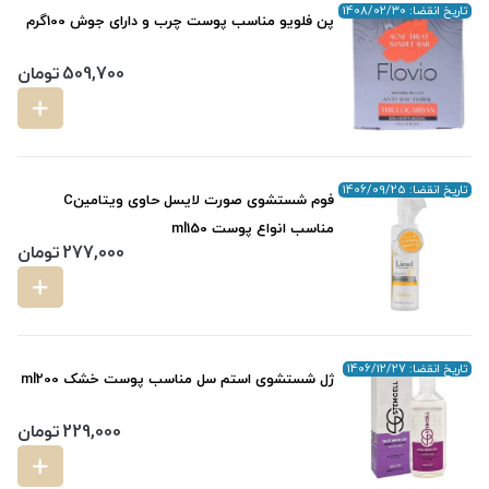
تاریخ انقضا: 1408/02/30
پن فلویو مناسب پوست چرب و دارای جوش 100گرم
509,700
تومان
تاریخ انقضا: 1406/09/25
فوم شستشوی صورت لایسل حاوی ویتامینC
مناسب انواع پوست ml150
277,000
تومان
تاریخ انقضا: 1406/12/27
ژل شستشوی استم سل مناسب پوست خشک ml200
229,000
تومان