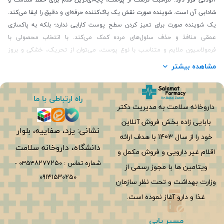
شادابی آن است. شوینده صورت نقش یک پاک‌کننده حرفه‌ای و دقیق را ایفا می‌کند.
یک شوینده صورت برای تمیز کردن سطح پوست کارایی ندارد؛ بلکه به پاکسازی
عمقی منافذ و حذف سلول‌های مرده کمک می‌کند. با انتخاب محصولی با
فرمولاسیون ملایم و متناسب با نوع پوست، می‌توان از تحریک، خشکی و بروز
مشکلاتی مانند جوش و حساسیت جلوگیری کرد. با تهیه یک شوینده مناسب، نه
مشاهده بیشتر
تنها نرمی، طراوت و رطوبت طبیعی پوست شما حفظ می‌شود، بلکه پوستتان هر
روز سالم‌تر و شاداب‌تر به نظر می‌رسد.
راه ارتباطی با ما
انواع شوینده صورت
داروخانه سلامت به مدیریت دکتر
بابایی زاده بخش فروش آنلاین
انتخاب شوینده مناسب صورت یکی از مهم‌ترین مراحل مراقبت از پوست است. هر
نشانی: یزد، صفاییه، بلوار
نوع پوست، نیاز به فرمولاسیونی خاص دارد و استفاده از شوینده‌ای که با نیازهای
خود را از سال 1403 با هدف ارائه
دانشگاه، داروخانه سلامت
پوست شما مطابقت ندارد، می‌تواند باعث خشکی، حساسیت یا چربی بیش از حد
اقلام غیر دارویی و فروش مکمل و
شود. شوینده‌های صورت در انواع مختلف با بافت‌ها و ترکیبات متفاوت تولید
شماره تماس :
0353۸۲۷۷۲۵۰
-
ویتامین ها با مجوز رسمی از
می‌شوند تا انواع پوست را به بهترین شکل تمیز، تغذیه و محافظت کنند.
۰۹۱۳۱۵۳۰۲۵۰
وزارت بهداشت و تحت نظر سازمان
در ادامه به بررسی انواع مختلف پاک کننده های صورت و ویژگی‌های آن‌ها
غذا و دارو آغاز نموده است.
می‌پردازیم تا بتوانید بهترین گزینه را بر اساس نوع پوست و نیاز خود انتخاب
کنید
.
مسیر یابی