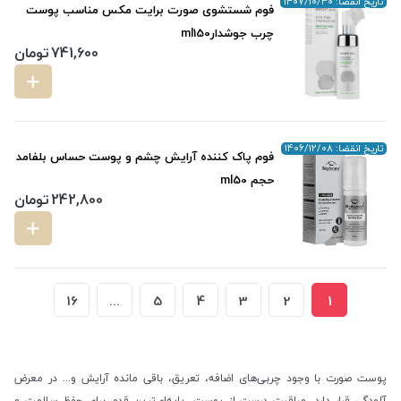
تاریخ انقضا: 1407/10/30
فوم شستشوی صورت برایت مکس مناسب پوست
چرب جوشدارml150
741,600
تومان
تاریخ انقضا: 1406/12/08
فوم پاک کننده آرایش چشم و پوست حساس بلفامد
حجم ml50
242,800
تومان
16
...
5
4
3
2
1
پوست صورت با وجود چربی‌های اضافه، تعریق، باقی مانده آرایش و... در معرض
آلودگی قرار دارد. مراقبت درست از پوست، پایه‌ای‌ترین قدم برای حفظ سلامت و