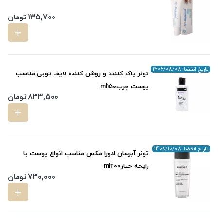
135,700
تومان
تاریخ انقضا: 1406/08/08
تونر پاک کننده و روشن کننده لایف توبی مناسب
پوست چربml150
833,500
تومان
تاریخ انقضا: 1408/10/08
تونر آبرسان ادورا مکس مناسب انواع پوست با
رایحه خیارml200
730,000
تومان