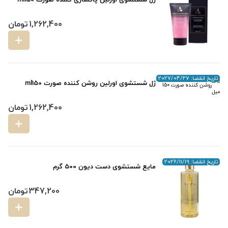
1,262,400
تومان
تاریخ انقضا: 2027/04/27
ژل شستشوی اورلین روشن کننده صورت ml150
1,262,400
تومان
تاریخ انقضا: 2026/11/19
مایع شستشوی دست دیون 500 گرم
347,200
تومان