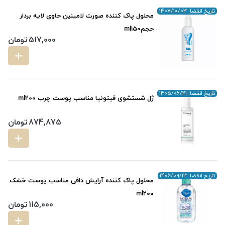
تاریخ انقضا: 1407/10/03
محلول پاک کننده صورت لامینین حاوی لایه بردار
حجمml150
517,000
تومان
تاریخ انقضا: 1405/06/21
ژل شستشوی فیتونیا مناسب پوست چرب ml200
874,875
تومان
تاریخ انقضا: 1406/09/13
محلول پاک کننده آرایش دافی مناسب پوست خشک
ml200
115,000
تومان