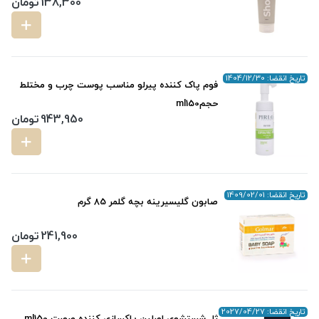
138,300
تومان
تاریخ انقضا: 1404/12/30
فوم پاک کننده پیرلو مناسب پوست چرب و مختلط
حجمml150
943,950
تومان
تاریخ انقضا: 1409/02/01
صابون گلیسیرینه بچه گلمر 85 گرم
241,900
تومان
تاریخ انقضا: 2027/04/27
ژل شستشوی اورلین پاکسازی کننده صورت ml150