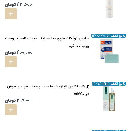
421,600
تومان
تاریخ انقضا: 1408/07/15
صابون نوآکنه حاوی سالسیلیک اسید مناسب پوست
چرب ۱۰۰ گرم
400,000
تومان
تاریخ انقضا: 1407/01/23
ژل شستشوی الپاویت مناسب پوست چرب و جوش
دار ml240
297,000
تومان