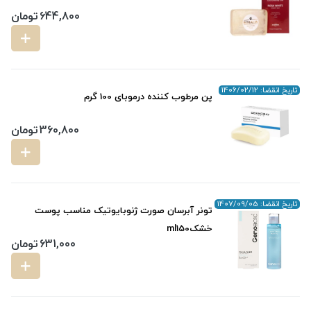
644,800
تومان
تاریخ انقضا: 1406/02/12
پن مرطوب کننده درموبای 100 گرم
360,800
تومان
تاریخ انقضا: 1407/09/05
تونر آبرسان صورت ژنوبایوتیک مناسب پوست
خشکml150
631,000
تومان