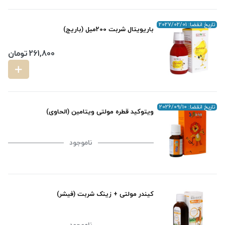
تاریخ انقضا: 2027/02/01
باریویتال شربت 200میل (باریج)
261,800
تومان
تاریخ انقضا: 2026/09/10
ویتوکید قطره مولتی ویتامین (الحاوی)
ناموجود
کیندر مولتی + زینک شربت (فیشر)
ناموجود