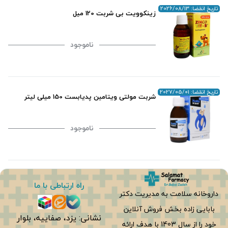
تاریخ انقضا: 2026/08/13
زینکوویت بی شربت 120 میل
ناموجود
تاریخ انقضا: 2027/05/01
شربت مولتی ویتامین پدیابست 150 میلی لیتر
ناموجود
راه ارتباطی با ما
داروخانه سلامت به مدیریت دکتر
بابایی زاده بخش فروش آنلاین
نشانی: یزد، صفاییه، بلوار
خود را از سال 1403 با هدف ارائه