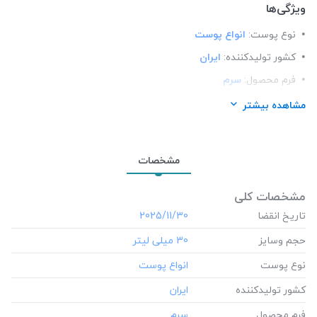
ویژگی‌ها
نوع پوست:
انواع پوست
کشور تولید‎کننده:
ایران
فرم محصول:
سرم
برند:
اوردینری (Ordinary)
مشاهده بیشتر
شرکت تولید کننده:
به سفارش وستا دارو سلامت،داریان سلامت
آیگین
مشخصات
مشخصات کلی
تاریخ انقضا
‎2025/11/30
حجم وسایز
‎30 میلی لیتر
نوع پوست
کشور تولید‎کننده
فرم محصول