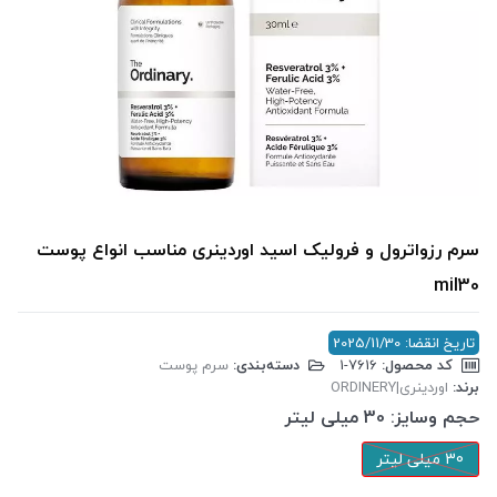
سرم رزواترول و فرولیک اسید اوردینری مناسب انواع پوست
mil30
تاریخ انقضا: 2025/11/30
کد محصول:
‎1-7616
دسته‌بندی:
سرم پوست
برند:
اوردینری|ORDINERY
حجم وسایز:
30 میلی لیتر
30 میلی لیتر