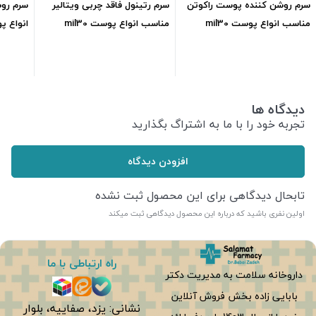
سرم روشن کننده پوست راکوتن
سرم رتینول فاقد چربی ویتالیر
سرم روش
مناسب انواع پوست mil30
مناسب انواع پوست mil30
انواع پوس
557,300
تومان
785,400
تومان
دیدگاه ها
تجربه خود را با ما به اشتراگ بگذارید
افزودن دیدگاه
تابحال دیدگاهی برای این محصول ثبت نشده
اولین نفری باشید که درباره این محصول دیدگاهی ثبت میکند
راه ارتباطی با ما
داروخانه سلامت به مدیریت دکتر
بابایی زاده بخش فروش آنلاین
نشانی: یزد، صفاییه، بلوار