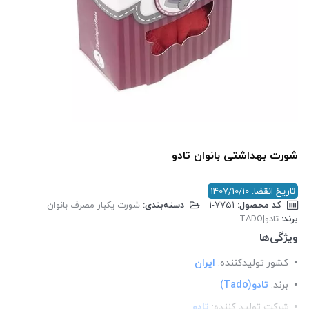
شورت بهداشتی بانوان تادو
تاریخ انقضا: 1407/10/10
کد محصول:
‎1-7751
دسته‌بندی:
شورت یکبار مصرف بانوان
برند:
تادو|TADO
ویژگی‌ها
کشور تولید‎کننده:
ایران
برند:
تادو(Tado)
شرکت تولید کننده:
تادو