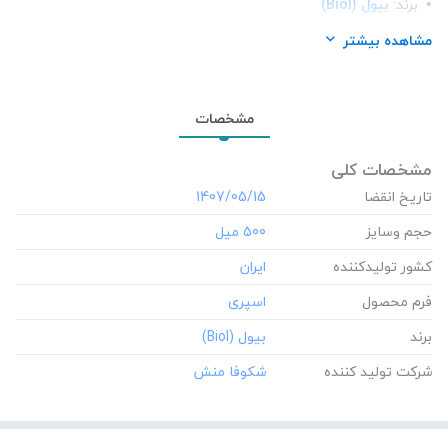
برند:
بیول (Biol)
شرکت تولید کننده:
شکوفا منش
مشاهده بیشتر
مشخصات
مشخصات کلی
تاریخ انقضا
‎1407/05/15
حجم وسایز
‎500 میل
کشور تولید‎کننده
فرم محصول
برند
شرکت تولید کننده