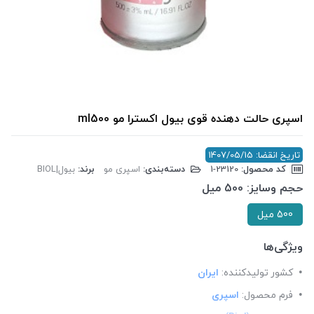
اسپری حالت دهنده قوی بیول اکسترا مو ml500
تاریخ انقضا: 1407/05/15
کد محصول:
‎1-23120
دسته‌بندی:
اسپری مو
برند:
بیول|BIOL
حجم وسایز:
500 میل
500 میل
ویژگی‌ها
کشور تولید‎کننده:
ایران
فرم محصول:
اسپری