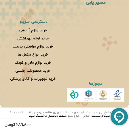
مسیر یابی
دسترسی سریع
خرید لوازم آرایشی
خرید لوازم بهداشتی
خرید لوازم مراقبتی پوست
خرید انواع مکمل ها
خرید لوازم مادر و کودک
خرید محصولات جنسی
خرید تجهیزات و کالای پزشکی
مجوزها
©
تمامی حقوق این سایت متعلق به
داروخانه شبانه روزی سلامت یزد
می باشد. | توسعه و کد
نویسی:
سپکام سیستم
طراحی ،اجرا و سئو
:
شرکت دیجیتال مارکتینگ سپتا
489,800
تومان