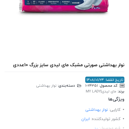
نوار بهداشتی صورتی مشبک مای لیدی سایز بزرگ 10عددی
تاریخ انقضا: 1408/01/24
کد محصول:
‎1-24351
دسته‌بندی:
نوار بهداشتی
برند:
مای لیدی|MY LADY
ویژگی‌ها
کارایی:
نوار بهداشتی
کشور تولید‎کننده:
ایران
فرم محصول:
پد