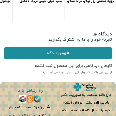
رویه مخملی روز لیدی کر 8 عددی
شب خیلی خیلی بزرگ 7عددی
نوجوان 7 عدد
101,000
تومان
168,000
تومان
دیدگاه ها
تجربه خود را با ما به اشتراگ بگذارید
افزودن دیدگاه
تابحال دیدگاهی برای این محصول ثبت نشده
اولین نفری باشید که درباره این محصول دیدگاهی ثبت میکند
راه ارتباطی با ما
داروخانه سلامت به مدیریت دکتر
بابایی زاده بخش فروش آنلاین
نشانی: یزد، صفاییه، بلوار
خود را از سال 1403 با هدف ارائه
دانشگاه، داروخانه سلامت