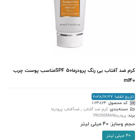
کرم ضد آفتاب بی رنگ پرودرماSPF 50مناسب پوست چرب
ml40
تاریخ انقضا: 2028/12/27
کد محصول:
‎1-24824
دسته‌بندی:
کرم ضد آفتاب
,
ضدآفتاب پرودرما
برند:
پرودرما|PRODERMA
حجم وسایز:
40 میلی لیتر
40 میلی لیتر