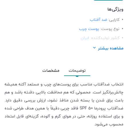
ویژگی‌ها
کارایی:
ضد آفتاب
نوع پوست:
پوست چرب
کشور تولید‎کننده:
ایران
⁺50
SPF:
مشاهده بیشتر
فرم محصول:
کرم
رنگ:
بی رنگ
توضیحات
مشخصات
برند:
پرودرما (Proderma)
شرکت تولید کننده:
آراشیمی پارس
انتخاب ضدآفتاب مناسب برای پوست‌های چرب و مستعد آکنه همیشه
چالش‌برانگیز است. محصولی که هم محافظت بالایی داشته باشد و هم
جنسیت:
آقایان , خانم ها
باعث براق شدن یا بسته شدن منافذ نشود، ارزش بررسی دقیق دارد.
ضدآفتاب پرودرما SPF 50 فاقد چربی دقیقاً با همین هدف طراحی شده
و برای استفاده روزانه، حتی در هوای گرم و آلوده، گزینه‌ای قابل اعتماد
محسوب می‌شود.