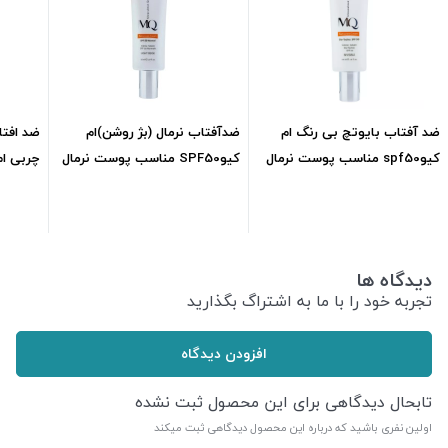
ضد آفتاب بایوتچ بی رنگ ام
ضدآفتاب نرمال (بژ روشن)ام
کیوspf50 مناسب پوست نرمال
کیوSPF50 مناسب پوست نرمال
چربی ام ک
وخشکml55
وخشکml55
1,116,000
تومان
1,062,500
تومان
دیدگاه ها
تجربه خود را با ما به اشتراگ بگذارید
افزودن دیدگاه
تابحال دیدگاهی برای این محصول ثبت نشده
اولین نفری باشید که درباره این محصول دیدگاهی ثبت میکند