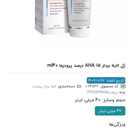
ژل لایه بردار AHA 15 درصد پرودرما ml40
تاریخ انقضا: 1407/01/17
کد محصول:
‎1-24836
دسته‌بندی:
لایه بردار پوست
برند:
پرودرما|PRODERMA
حجم وسایز:
40 میلی لیتر
40 میلی لیتر
ویژگی‌ها