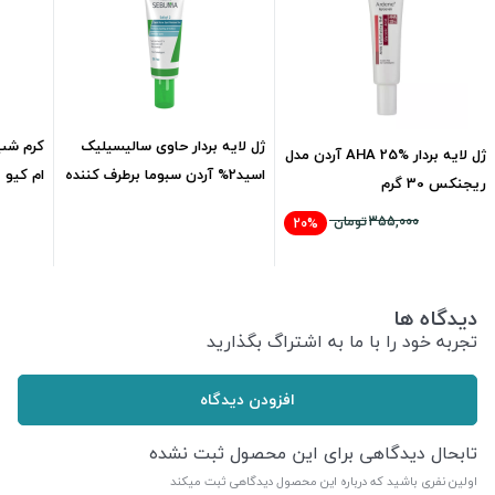
ژل لایه بردار حاوی سالیسیلیک
ژل لایه بردار AHA 25% آردن مدل
اسید2% آردن سبوما برطرف کننده
ام کیو 30 میلی لیتر
ریجنکس 30 گرم
جای جوشml20
845,000
تومان
355,000
تومان
20%
284,000
تومان
دیدگاه ها
تجربه خود را با ما به اشتراگ بگذارید
افزودن دیدگاه
تابحال دیدگاهی برای این محصول ثبت نشده
اولین نفری باشید که درباره این محصول دیدگاهی ثبت میکند