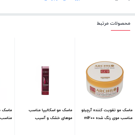
محصولات مرتبط
ماسک مو تقویت کننده آرچیلو
ماسک مو اسکالیپا مناسب
ماسک مو
مناسب موی رنگ شده ml200
موهای خشک و آسیب
مناسب 
دیدهml100
آبکشی)l200
298,800
تومان
325,156
تومان