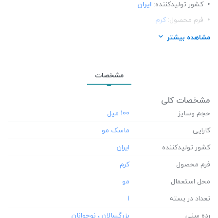
کشور تولید‎کننده:
ایران
فرم محصول:
کرم
محل استعمال:
مو
مشاهده بیشتر
تعداد در بسته:
1
رده سنی:
بزرگسالان ، نوجوانان
مشخصات
مشخصات کلی
حجم وسایز
‎100 میل
کارایی
کشور تولید‎کننده
فرم محصول
محل استعمال
تعداد در بسته
‎1
رده سنی