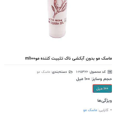
ماسک مو بدون آبکشی ناک تثبیت کننده موml100
کد محصول:
‎1-25466
دسته‌بندی:
ماسک مو
حجم وسایز:
100 میل
100 میل
ویژگی‌ها
کارایی:
ماسک مو