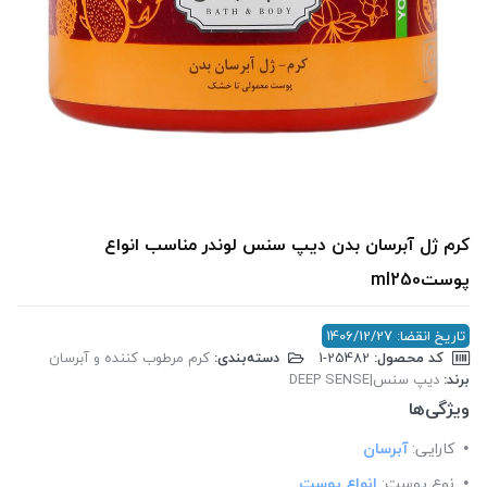
کرم ژل آبرسان بدن دیپ سنس لوندر مناسب انواع
پوستml250
تاریخ انقضا: 1406/12/27
کد محصول:
‎1-25482
دسته‌بندی:
کرم مرطوب کننده و آبرسان
برند:
دیپ سنس|DEEP SENSE
ویژگی‌ها
کارایی:
آبرسان
نوع پوست:
انواع پوست