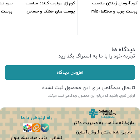
کرم آبرسان ژیناژن مناسب
کرم ژل مرطوب کننده مناسب
سرم نیا
پوست چرب و مختلطml50
پوست های خشک و حساس
پوست چرب
ومستعد به قرمزی رفلکتا40ml
431,340
تومان
1,395,000
تومان
دیدگاه ها
تجربه خود را با ما به اشتراگ بگذارید
افزودن دیدگاه
تابحال دیدگاهی برای این محصول ثبت نشده
اولین نفری باشید که درباره این محصول دیدگاهی ثبت میکند
راه ارتباطی با ما
داروخانه سلامت به مدیریت دکتر
بابایی زاده بخش فروش آنلاین
نشانی: یزد، صفاییه، بلوار