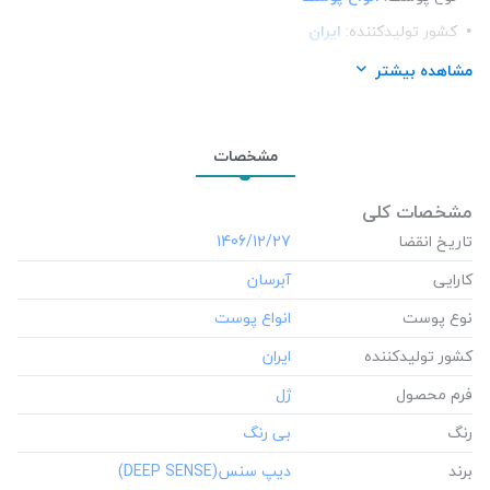
کشور تولید‎کننده:
ایران
فرم محصول:
ژل
مشاهده بیشتر
رنگ:
بی رنگ
برند:
دیپ سنس(DEEP SENSE)
مشخصات
شرکت تولید کننده:
لابراتوار دکتر اخوی
محل استعمال:
بدن
مشخصات کلی
عصاره:
تاریخ انقضا
لوندر
‎1406/12/27
کارایی
نوع پوست
کشور تولید‎کننده
فرم محصول
رنگ
برند