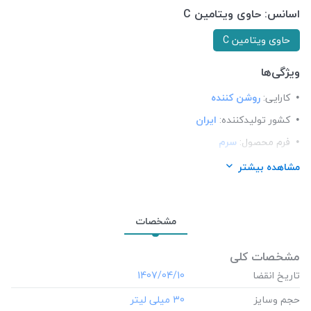
اسانس:
حاوی ویتامین C
حاوی ویتامین C
ویژگی‌ها
کارایی:
روشن کننده
کشور تولید‎کننده:
ایران
فرم محصول:
سرم
برند:
مدیلن (Medilann)
مشاهده بیشتر
شرکت تولید کننده:
صنایع آرایشی بهداشتی مهلران
مشخصات
مشخصات کلی
تاریخ انقضا
‎1407/04/10
حجم وسایز
‎30 میلی لیتر