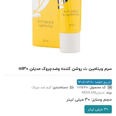
سرم ویتامین ث روشن کننده وضدچروک مدیلن ml30
تاریخ انقضا: 1407/04/10
کد محصول:
‎1-25710
دسته‌بندی:
کرم ضد چروک
برند:
مدیلن|MEDILEN
حجم وسایز:
30 میلی لیتر
30 میلی لیتر