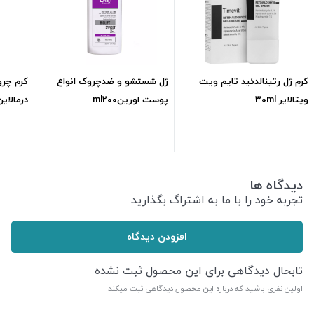
کرم ژل رتینالدئید تایم ویت
ژل شستشو و ضدچروک انواع
کرم چر
ویتالایر 30ml
پوست اورینml200
درمالاین 45
597,300
تومان
420,000
تومان
دیدگاه ها
تجربه خود را با ما به اشتراگ بگذارید
افزودن دیدگاه
تابحال دیدگاهی برای این محصول ثبت نشده
اولین نفری باشید که درباره این محصول دیدگاهی ثبت میکند