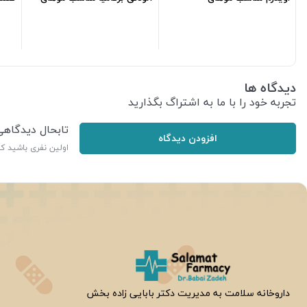
خشکml250
خشکml250
ایروکس
267,300
تومان
95,500
تومان
دیدگاه ها
تجربه خود را با ما به اشتراگ بگذارید
تابحال دیدگاه
افزودن دیدگاه
اولین نفری باشید ک
ر
داروخانه سلامت به مدیریت دکتر بابایی زاده بخش