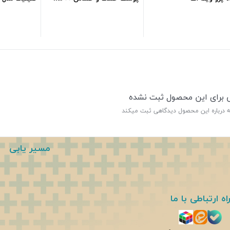
ml200
ml210
167,000
تومان
153,000
تومان
ی برای این محصول ثبت نشده
ه درباره این محصول دیدگاهی ثبت میکند
مسیر یابی
اه ارتباطی با ما