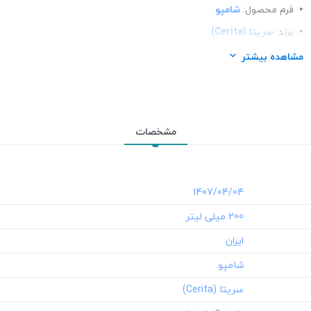
فرم محصول:
شامپو
برند:
سریتا (Cerita)
شرکت تولید کننده:
پارس آزمای طب
مشاهده بیشتر
محل استعمال:
مو
مشخصات
‎1407/04/04
‎200 میلی لیتر