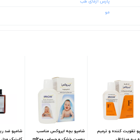
و تقویت کننده و ترمیم
شامپو بچه ایروکس مناسب
شامپو ضد ری
ه پرو ویتا-اف
پوست خشک و حساس ml200