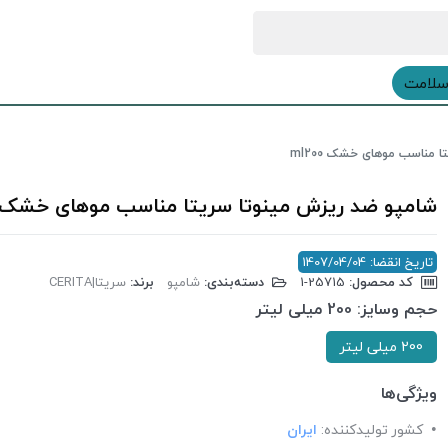
سلامت
 مناسب موهای خشک ml200
شامپو ضد ریزش مینوتا سریتا مناسب موهای خشک ml200
تاریخ انقضا: 1407/04/04
کد محصول:
‎1-25715
دسته‌بندی:
شامپو
برند:
سریتا|CERITA
حجم وسایز:
200 میلی لیتر
200 میلی لیتر
ویژگی‌ها
کشور تولید‎کننده:
ایران