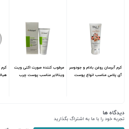
کرم آبرسان روغن بادام و جودوسر
مرطوب کننده صورت اکتی ویت
کرم آ
آی پلاس مناسب انواع پوست
ویتالایر مناسب پوست چرب
هیال
ml50
ومختلطml40
پوست00
180,858
تومان
659,100
تومان
دیدگاه ها
تجربه خود را با ما به اشتراگ بگذارید