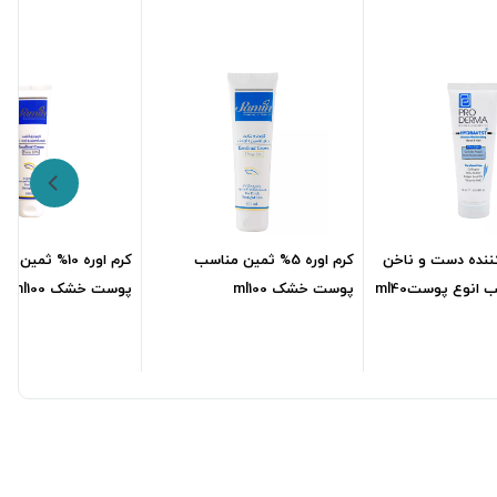
ننده دست و ناخن
کرم اوره 5% ثمین مناسب
کرم اوره 10% ثمین
 انوع پوستml40
پوست خشک ml100
پوست خشک ml100
278,047
تومان
383,000
تومان
7,100