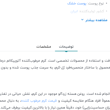
نوع پوست:
پوست خشک
کشور تولید‎کننده:
ایران
فرم محصول:
کرم
مشاهده بیشتر
رنگ:
بی رنگ
برند:
درماگور (Dermagor)
شرکت تولید کننده:
آریا شیک منطقه آزاد قشم
توضیحات
مشخصات
فت و استفاده از محصولات تخصصی است. کرم مرطوب‌کننده آتوپیکالم درماگو
 محصول با ساختار منحصر‌به‌فرد ژل-کرم، به سرعت جذب پوست شده و بدون 
نجام شده است. روغن هسته زردآلو موجود در این کرم، نقش حیاتی در تغذیه، ن
مولاً افراد هنگام مقایسه کیفیت و
قیمت کرم مرطوب کننده
، به دنبال محص
ن حساسیت‌زایی) خود، دقیقاً همین نیاز را با بالاترین کیفیت برطرف می‌کند.