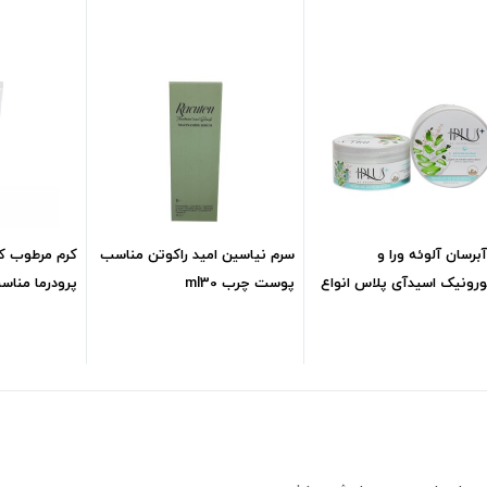
برسان آلوئه ورا و
سرم نیاسین امید راکوتن مناسب
کرم مرطوب ک
ورونیک اسیدآی پلاس انواع
پوست چرب ml30
پرودرما مناسب
ml2
275,510
تومان
557,300
تومان