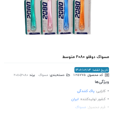
مسواک دوقلو 2080 متوسط
تاریخ انقضا: 1406/02/04
کد محصول:
‎1-25775
دسته‌بندی:
مسواک
برند:
2080|2080
ویژگی‌ها
کارایی:
پاک کنندگی
کشور تولید‎کننده:
ایران
فرم محصول:
مسواک