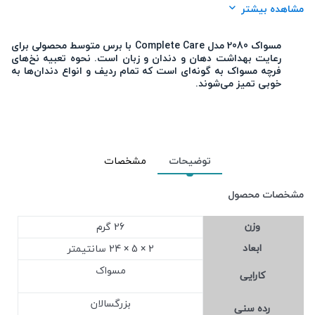
برند:
بیست هشتاد (2080)
مشاهده بیشتر
شرکت تولید کننده:
شرکت بهداشت سلامت آریا اندیشان
مسواک 2080 مدل Complete Care با برس متوسط محصولی برای
جنسیت:
آقایان , خانم ها
رعایت بهداشت دهان و دندان و زبان است. نحوه تعبیه نخ‌های
فرچه مسواک به گونه‌ای است که تمام ردیف و انواع دندان‌ها به
محل استعمال:
دهان و دندان
خوبی تمیز می‌شوند.
تعداد در بسته:
1
نوع محفظه:
وکیوم
رده سنی:
بزرگسالان ، نوجوانان
توضیحات
مشخصات
مشخصات محصول
وزن
26 گرم
ابعاد
2 × 5 × 24 سانتیمتر
مسواک
کارایی
بزرگسالان
رده سنی