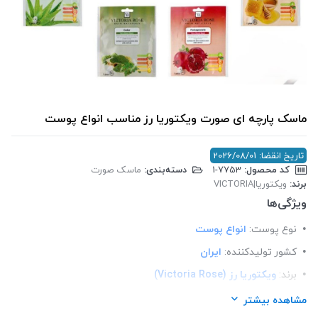
ماسک پارچه ای صورت ویکتوریا رز مناسب انواع پوست
تاریخ انقضا: 2026/08/01
کد محصول:
‎1-7753
دسته‌بندی:
ماسک صورت
برند:
ویکتوریا|VICTORIA
ویژگی‌ها
نوع پوست:
انواع پوست
کشور تولید‎کننده:
ایران
برند:
ویکتوریا رز (Victoria Rose)
شرکت تولید کننده:
آریا شیک منطقه آزاد قشم
مشاهده بیشتر