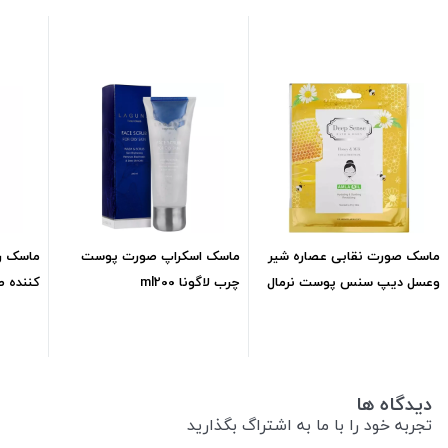
ماسک صورت نقابی عصاره شیر
ماسک اسکراپ صورت پوست
ماسک ر
وعسل دیپ سنس پوست نرمال
چرب لاگونا ml200
کننده صو
تا خشک
99,500
تومان
1,048,000
تومان
دیدگاه ها
تجربه خود را با ما به اشتراگ بگذارید