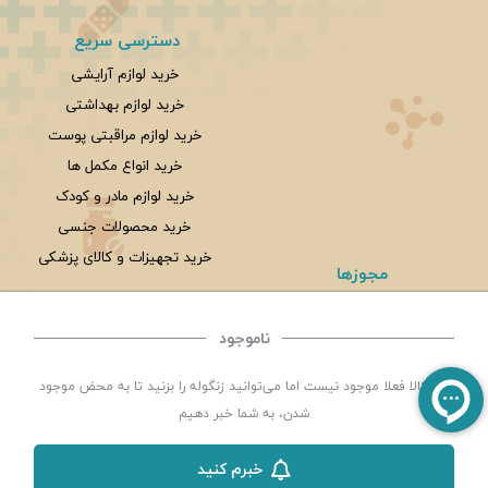
دسترسی سریع
خرید لوازم آرایشی
خرید لوازم بهداشتی
خرید لوازم مراقبتی پوست
خرید انواع مکمل ها
خرید لوازم مادر و کودک
خرید محصولات جنسی
خرید تجهیزات و کالای پزشکی
مجوزها
ناموجود
©
تمامی حقوق این سایت متعلق به
داروخانه شبانه روزی سلامت یزد
می باشد. | توسعه و کد
این کالا فعلا موجود نیست اما می‌توانید زنگوله را بزنید تا به محض موجود
نویسی:
سپکام سیستم
طراحی ،اجرا و سئو
:
شرکت دیجیتال مارکتینگ سپتا
شدن، به شما خبر دهیم
خبرم کنید