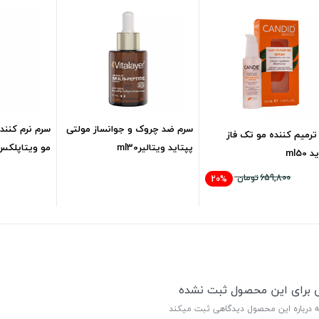
سرم ضد چروک و جوانساز مولتی
سرم نرم کنند
ترمیم کننده مو تک فاز
پپتاید ویتالیرml30
مو ویتاپلک
ml50
ml90
635,500
تومان
659,800
تومان
20%
527,800
تومان
ی برای این محصول ثبت نشده
ه درباره این محصول دیدگاهی ثبت میکند