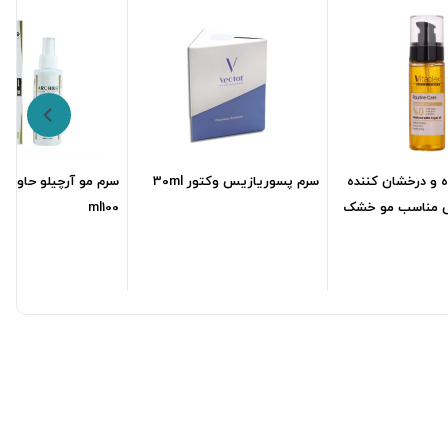
ه و درخشان کننده
سرم پسوریازیس وکتور 30ml
سرم مو آرچیلو حاوی ر
س مناسب مو خشک
ml100
781,900
تومان
937,312
تومان
2,900