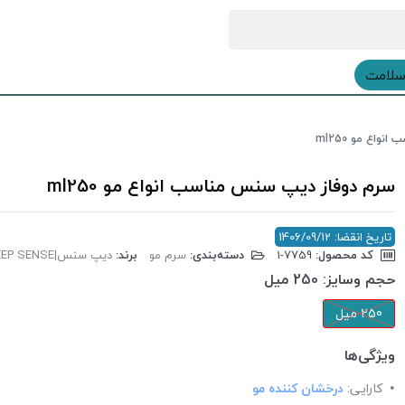
سلامت
واع مو ml250
سرم دوفاز دیپ سنس مناسب انواع مو ml250
تاریخ انقضا: 1406/09/12
کد محصول:
‎1-7759
دسته‌بندی:
سرم مو
برند:
دیپ سنس|DEEP SENSE
حجم وسایز:
250 میل
250 میل
ویژگی‌ها
کارایی:
درخشان کننده مو