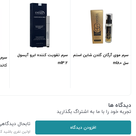
سرم موی آرگان گلدن شاین استم
سرم تقویت کننده ابرو آیسول
سرم 
سل ml80
ml3.2
کاندید 
735,300
تومان
776,800
تومان
دیدگاه ها
تجربه خود را با ما به اشتراگ بگذارید
تابحال دیدگاه
افزودن دیدگاه
اولین نفری باشید ک