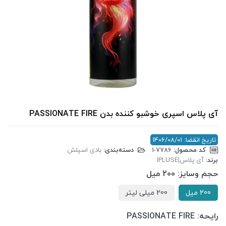
آی پلاس اسپری خوشبو کننده بدن PASSIONATE FIRE
تاریخ انقضا: 1406/08/01
کد محصول:
‎1-7786
دسته‌بندی:
بادی اسپلش
برند:
آی پلاس|IPLUSE
حجم وسایز:
200 میل
200 میل
200 میلی لیتر
رایحه:
PASSIONATE FIRE