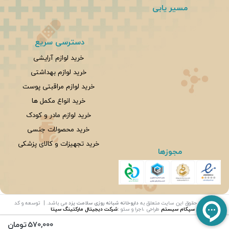
مسیر یابی
دسترسی سریع
خرید لوازم آرایشی
خرید لوازم بهداشتی
خرید لوازم مراقبتی پوست
خرید انواع مکمل ها
خرید لوازم مادر و کودک
خرید محصولات جنسی
خرید تجهیزات و کالای پزشکی
مجوزها
©
تمامی حقوق این سایت متعلق به
داروخانه شبانه روزی سلامت یزد
می باشد. | توسعه و کد
نویسی:
سپکام سیستم
طراحی ،اجرا و سئو
:
شرکت دیجیتال مارکتینگ سپتا
570,000
تومان