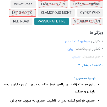
Velvet Rose
FANCY HEAVEN
Oriental Jasmine
LET S GO TO
GLAMOROUS NIGHT
GYPSY WIND
RED ROAD
PASSIONATE FIRE
STORMY OCEAN
ویژگی‌ها
کارایی:
خوشبو کننده بدن
کشور تولید‎کننده:
ایران
فرم محصول:
اسپری
برند:
آی پلاس (Iplus)
مشاهده بیشتر
شرکت تولید کننده:
آراشیمی پارس
درباره محصول :
محل استعمال:
بدن
بادی میست زنانه آی پلاس قرمز مناسب برای بانوان دارای رایحه
تعداد در بسته:
1
دلپذیر و جذاب
نوع محفظه:
شیشه اسپری دار
اسپری خوشبو کننده بدن با قابلیت اسپری به صورت مه پاش
رده سنی:
بزرگسالان