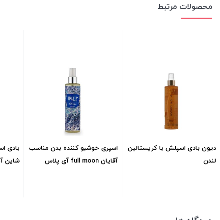
محصولات مرتبط
دیون بادی اسپلش با کریستالین
اسپری خوشبو کننده بدن مناسب
بادی ا
لندن
آقایان full moon آی پلاس
شاین آمور 0
200میل
668,400
تومان
570,000
تومان