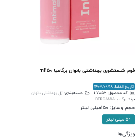
فوم شستشوی بهداشتی بانوان برگامیا ml150
تاریخ انقضا: 1407/09/18
کد محصول:
‎1-7856
دسته‌بندی:
ژل بهداشتی بانوان
برند:
برگامیا|BERGAMIA
حجم وسایز:
150میلی لیتر
150میلی لیتر
ویژگی‌ها