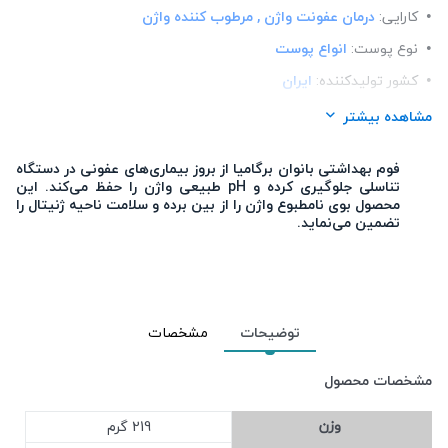
کارایی:
درمان عفونت واژن , مرطوب کننده واژن
نوع پوست:
انواع پوست
کشور تولید‎کننده:
ایران
فرم محصول:
فوم
مشاهده بیشتر
برند:
برگامیا (Bergamia)
فوم بهداشتی بانوان برگامیا از بروز بیماری‌های عفونی در دستگاه
شرکت تولید کننده:
پارس صدرا فناور
تناسلی جلوگیری کرده و pH طبیعی واژن را حفظ می‌کند. این
محصول بوی نامطبوع واژن را از بین برده و سلامت ناحیه ژنیتال را
جنسیت:
بانوان
تضمین می‌نماید.
محل استعمال:
ناحیه تناسلی
تعداد در بسته:
1
نوع محفظه:
بطری پمپ دار
توضیحات
مشخصات
رده سنی:
بزرگسالان
مشخصات محصول
وزن
219 گرم