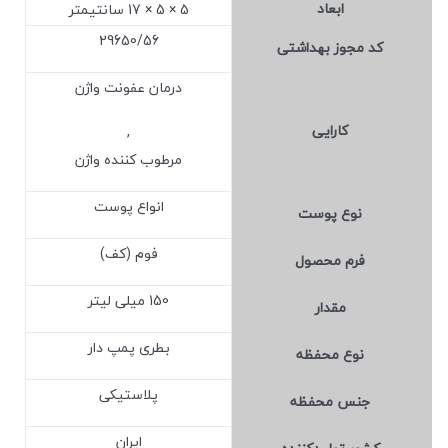
ابعاد
5 × 5 × 17 سانتیمتر
29650/56
کد مجوز بهداشتی
درمان عفونت واژن
کارایی
,
مرطوب کننده واژن
انواع پوست
نوع پوست
فوم (کف)
فرم محصول
150 میلی لیتر
مقدار
بطری پمپ دار
نوع محفظه
پلاستیکی
جنس محفظه
ایران