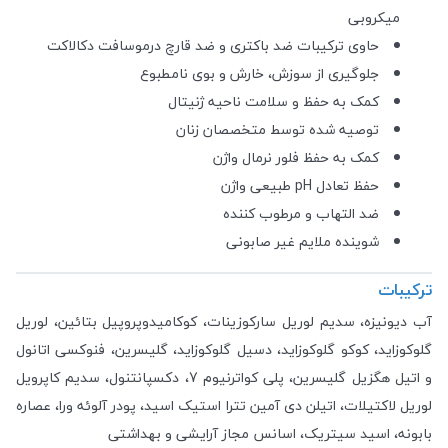
میکروبی
حاوی ترکیبات ضد باکتری و ضد قارچ درموسافت دکالاکت
جلوگیری از سوزش، خارش و بوی نامطبوع
کمک به حفظ و سلامت ناحیه ژنیتال
توصیه شده توسط متخصصان زنان
کمک به حفظ فلور نرمال واژن
حفظ تعادل pH طبیعی واژن
ضد التهاب و مرطوب کننده
شوینده ملایم غیر صابونی
ترکیبات
آب دیونیزه، سدیم لوریل سارکوزینات، کوکامیدوپروپیل بتائین، لوریل
گلوکوزاید، کوکو گلوکوزاید، دسیل گلوکوزاید، گلیسرین، فنوکسی اتانول
و اتیل هگزیل گلیسرین، پلی کواترنیوم 7، دکسپانتنول، سدیم کاپرویل
لوریل لاکتیلات، اتیلن دی آمین تترا استیک اسید، پودر آلوئه ورا، عصاره
بابونه، اسید سیتریک، اسانس مجاز آرایشی و بهداشتی