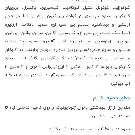
گلوکوزاید، کوکویل متیل گلوکامید، گلیسیرین، پانتنول، پروپیلن
گلایکول، عصاره سی دی ام گواجا، پیروکتون اولامین، اسانس مجاز
آرایشی و بهداشتی، سدیم پی سی ای، سدیم لاکتات، آرژنین،
آسپارتیک اسید، پی سی ای، گلایسین، آلانین، سرین، والین، پرولین،
ترونین، ایزولوسین، هیستیدین، فنیل آلانین، عصاره بید سفید،
مانیتول و سلولز هیدروکسی پروپیل سلولزو اینولین و ایست بتا گلوکان
و اونداریا پیناتیفیدا اکسترکت، کلورهگزیدین گلوکونات، عصاره
گلایکولی بابونه، 5 کلرو 2 متیل 4 ایزوتیازولین 3-وان و 2 متیل 4
ایزوتیازولین 3-وان، اسید لاکتیک، عصاره آلوده ورا، دی سدیم ا.د.ت.ا،
آب دیونیزه.
چطور مصرف کنیم
مقداری از ژل بهداشتی بانوان ژنوبایوتیک را روی ناحیه تناسلی زده تا
کف ملایمی ایجاد شود.
حدود 30 تا 60 ثانیه زمان دهید تا تاثیر بگذارد.