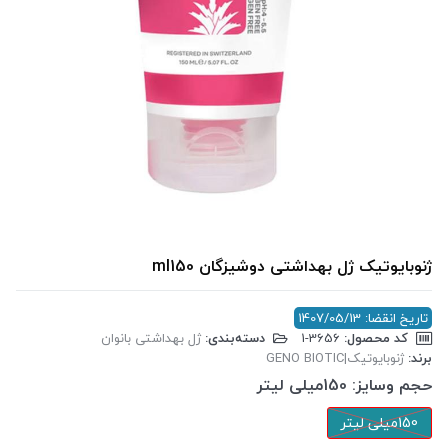
ژنوبایوتیک ژل بهداشتی دوشیزگان ml150
تاریخ انقضا: 1407/05/13
کد محصول:
‎1-3656
دسته‌بندی:
ژل بهداشتی بانوان
برند:
ژنوبایوتیک|GENO BIOTIC
حجم وسایز:
150میلی لیتر
150میلی لیتر