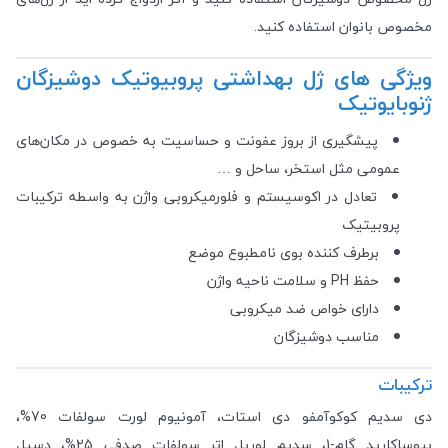
مخصوص بانوان استفاده کنید.
ویژگی های ژل بهداشتی پروبیوتیک دوشیزگان
ژنوبایوتیک
پیشگیری از بروز عفونت و حساسیت به خصوص در مکان‌های
عمومی مثل استخر، ساحل و …
تعادل در اکوسیستم و فلورمیکروبی واژن به واسطه ترکیبات
پروبیتیک
برطرف کننده بوی نامطبوع موضع
حفظ PH و سلامت ناحیه واژن
دارای خواص ضد میکروبی
مناسب دوشیزگان
ترکیبات
دی سدیم کوکوآمفو دی استات، آمونیوم لورت سولفات 70%،
بیوساکارید گام-1، سدیم لوریل اتر سولفات صدفی 25%، دسیل