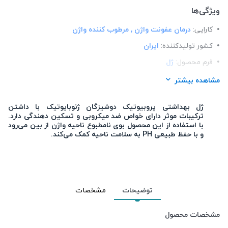
ویژگی‌ها
کارایی:
درمان عفونت واژن , مرطوب کننده واژن
کشور تولید‎کننده:
ایران
فرم محصول:
ژل
برند:
ژنوبایوتیک (Geno Biotic)
مشاهده بیشتر
شرکت تولید کننده:
پارس آزمای طب
ژل بهداشتی پروبیوتیک دوشیزگان ژنوبایوتیک با داشتن
جنسیت:
بانوان
ترکیبات موثر دارای خواص ضد میکروبی و تسکین دهندگی دارد.
با استفاده از این محصول بوی نامطبوع ناحیه واژن از بین می‌رود
محل استعمال:
ناحیه تناسلی
و با حفظ طبیعی PH به سلامت ناحیه کمک می‌کند.
تعداد در بسته:
1
نوع محفظه:
تیوپی
رده سنی:
بزرگسالان ، نوجوانان
توضیحات
مشخصات
مشخصات محصول