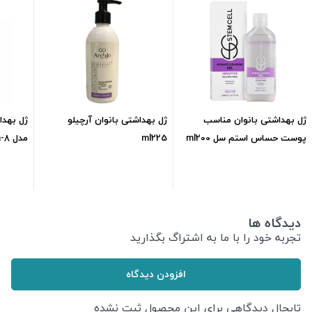
ژل بهداشتی بانوان مناسب
ژل بهداشتی بانوان آرچیلو
ژل بهدا
پوست حساس استم سل ml200
ml225
مدل Funga-8 حجم ml150
449,000
تومان
658,500
تومان
دیدگاه ها
تجربه خود را با ما به اشتراگ بگذارید
افزودن دیدگاه
تابحال دیدگاهی برای این محصول ثبت نشده