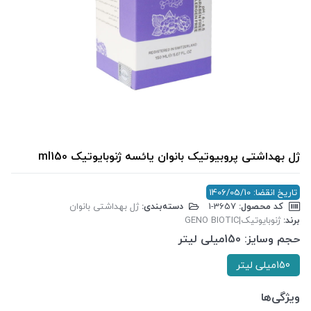
ژل بهداشتی پروبیوتیک بانوان یائسه ژنوبایوتیک ml150
تاریخ انقضا: 1406/05/10
کد محصول:
‎1-3657
دسته‌بندی:
ژل بهداشتی بانوان
برند:
ژنوبایوتیک|GENO BIOTIC
حجم وسایز:
150میلی لیتر
150میلی لیتر
ویژگی‌ها