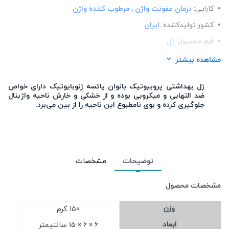
کارایی:
درمان عفونت واژن , مرطوب کننده واژن
کشور تولید‎کننده:
ایران
فرم محصول:
ژل
برند:
ژنوبایوتیک (Geno Biotic)
مشاهده بیشتر
شرکت تولید کننده:
پارس آزمای طب
ژل بهداشتی پروبیوتیک بانوان یائسه ژنوبایوتیک دارای خواص
جنسیت:
بانوان
ضد التهابی و میکروبی بوده و از خشکی و خارش ناحیه واژینال
جلوگیری کرده و بوی نامطبوع این ناحیه را از بین می‌برد.
محل استعمال:
ناحیه تناسلی
تعداد در بسته:
1
نوع محفظه:
تیوپی
رده سنی:
افراد بالای 40 سال
توضیحات
مشخصات
مشخصات محصول
وزن
150 گرم
ابعاد
6 × 6 × 15 سانتیمتر