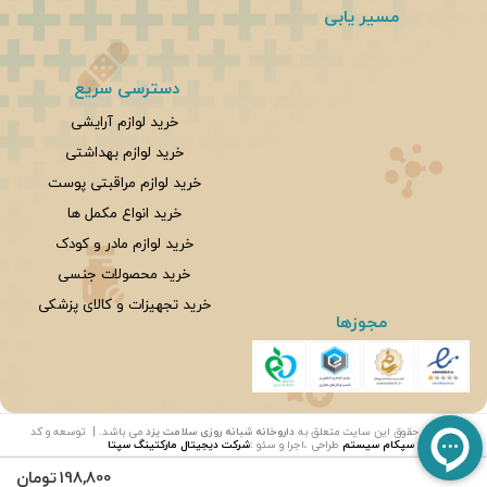
مسیر یابی
دسترسی سریع
خرید لوازم آرایشی
خرید لوازم بهداشتی
خرید لوازم مراقبتی پوست
خرید انواع مکمل ها
خرید لوازم مادر و کودک
خرید محصولات جنسی
خرید تجهیزات و کالای پزشکی
مجوزها
©
تمامی حقوق این سایت متعلق به
داروخانه شبانه روزی سلامت یزد
می باشد. | توسعه و کد
نویسی:
سپکام سیستم
طراحی ،اجرا و سئو
:
شرکت دیجیتال مارکتینگ سپتا
198,800
تومان