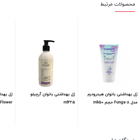
محصولات مرتبط
ژل بهداشتی بانوان هیدرودرم
ژل بهداشتی بانوان آرچیلو
ژل بهدا
مدل Funga-8 حجم ml150
ml225
Flower حجم ml200
230,000
تومان
658,500
تومان