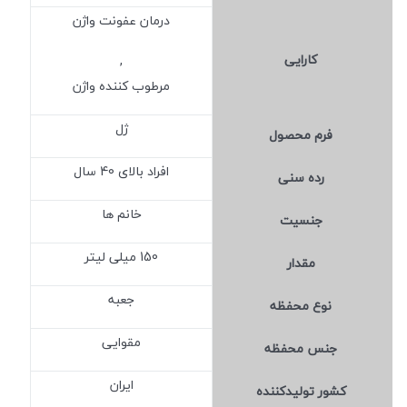
درمان عفونت واژن
کارایی
,
مرطوب کننده واژن
ژل
فرم محصول
افراد بالای 40 سال
رده سنی
خانم ها
جنسیت
150 میلی لیتر
مقدار
جعبه
نوع محفظه
مقوایی
جنس محفظه
ایران
کشور تولید‎کننده