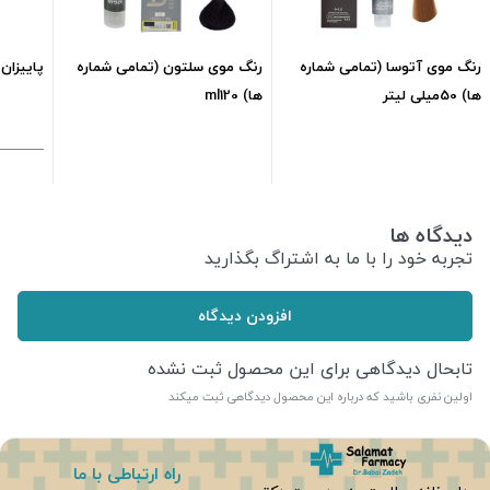
رنگ موی آتوسا (تمامی شماره
رنگ موی سلتون (تمامی شماره
پاییزان پود
ها) 50میلی لیتر
ها) ml120
171,250
تومان
240,500
تومان
دیدگاه ها
تجربه خود را با ما به اشتراگ بگذارید
افزودن دیدگاه
تابحال دیدگاهی برای این محصول ثبت نشده
اولین نفری باشید که درباره این محصول دیدگاهی ثبت میکند
راه ارتباطی با ما