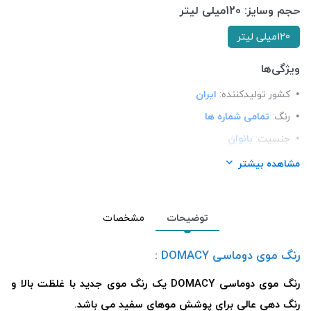
حجم وسایز:
120میلی لیتر
120میلی لیتر
ویژگی‌ها
کشور تولید‎کننده:
ایران
رنگ:
تمامی شماره ها
جنسیت:
بانوان
محل استعمال:
مو
مشاهده بیشتر
عصاره:
دارای ویتامینc
نوع محفظه:
تیوپی
توضیحات
مشخصات
رنگ موی دوماسی DOMACY :
رنگ موی دوماسی DOMACY یک رنگ موی جدید با غلظت بالا و
رنگ دهی عالی برای پوشش موهای سفید می باشد.