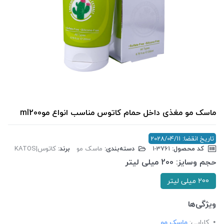
ماسک مو مغذی داخل حمام کاتوس مناسب انواع موml200
تاریخ انقضا: 2028/04/11
کد محصول:
‎1-3761
دسته‌بندی:
ماسک مو
برند:
کاتوس|KATOS
حجم وسایز:
200 میلی لیتر
200 میلی لیتر
ویژگی‌ها
کارایی:
ماسک مو