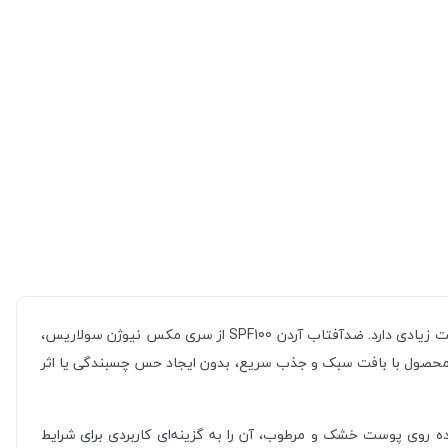
اگر پوست شما به نور خورشید واکنش نشان می‌دهد یا پس از لیزر، پیلینگ و درمان‌های پوستی دچار قرمزی می‌شود، انتخاب یک محافظ قوی اهمیت زیادی دارد. ضدآفتاب آردن SPF100 از سری مکس نیوژن سولاریس،
 UVA، UVB، مادون قرمز و حتی نور آبی فراهم می‌کند. این محصول با بافت سبک و جذب سریع، بدون ایجاد حس چسبندگی یا اثر
ه روی پوست خشک و مرطوب، آن را به گزینه‌ای کاربردی برای شرایط