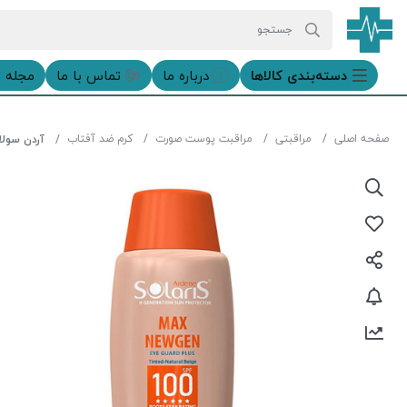
دسته‌بندی‌ کالاها
درباره ما
تماس با ما
مجله 
صفحه اصلی
مراقبتی
مراقبت پوست صورت
کرم ضد آفتاب
آردن سولاریس ضد افتاب pf100