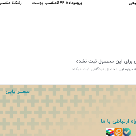
یعی
پرودرماSPF 50مناسب پوست
چرب ml40
گرم
1,062,500
تومان
1,044,323
تومان
ی برای این محصول ثبت نشده
ه درباره این محصول دیدگاهی ثبت میکند
مسیر یابی
اه ارتباطی با ما