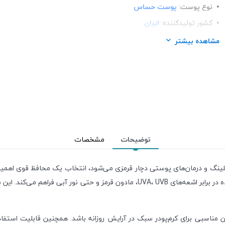
نوع پوست:
پوست حساس
کشور تولید‎کننده:
ایران
100
SPF:
مشاهده بیشتر
فرم محصول:
کرم
رنگ:
بژ طبیعی
برند:
آردن (Ardene)
شرکت تولید کننده:
لابراتوار پارس حیان
جنسیت:
بانوان
توضیحات
مشخصات
با فرمولاسیون ویژه پوست‌های حساس طراحی شده و محافظتی گسترده در برابر اشعه‌های
 مناسبی برای کرم‌پودر سبک در آرایش روزانه باشد. همچنین قابلیت استفاد