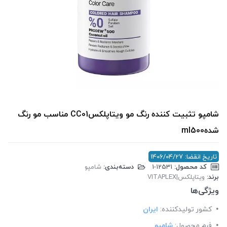
شامپو تثبیت کننده رنگ مو ویتاپلکسCC01 مناسب مو رنگ
شدهml500
تاریخ انقضا: 1406/04/27
کد محصول:
‎1-12531
دسته‌بندی:
شامپو
برند:
ویتاپلکس|VITAPLEX
ویژگی‌ها
کشور تولید‎کننده:
ایران
فرم محصول:
شامپو