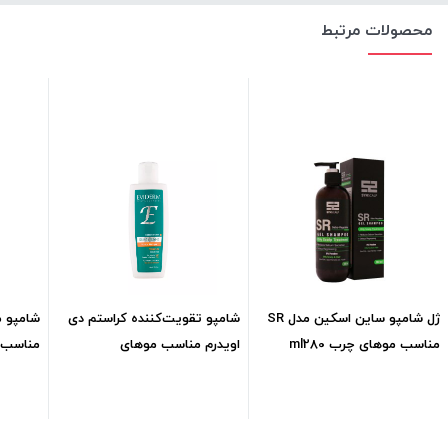
محصولات مرتبط
ژل شامپو ساین اسکین مدل SR
شامپو تقویت‌کننده کراستم دی
شامپو 
مناسب موهای چرب ml280
اویدرم مناسب موهای
مناسب مو
خشکml250
590,000
تومان
267,300
تومان