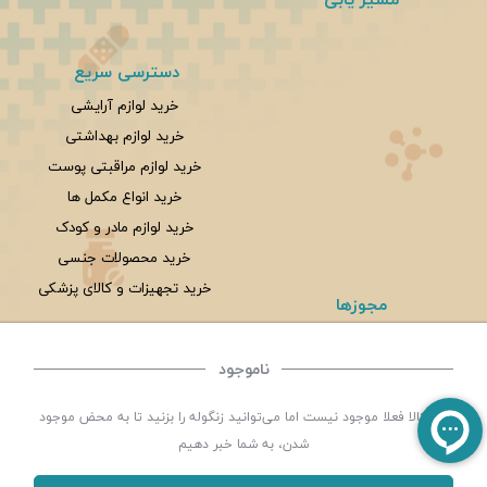
دسترسی سریع
خرید لوازم آرایشی
خرید لوازم بهداشتی
خرید لوازم مراقبتی پوست
خرید انواع مکمل ها
خرید لوازم مادر و کودک
خرید محصولات جنسی
خرید تجهیزات و کالای پزشکی
مجوزها
ناموجود
©
تمامی حقوق این سایت متعلق به
داروخانه شبانه روزی سلامت یزد
می باشد. | توسعه و کد
این کالا فعلا موجود نیست اما می‌توانید زنگوله را بزنید تا به محض موجود
نویسی:
سپکام سیستم
طراحی ،اجرا و سئو
:
شرکت دیجیتال مارکتینگ سپتا
شدن، به شما خبر دهیم