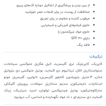
از بین بردن و پیشگیری از تشکیل دوباره لک‌های پیری
محافظت از پوست در برابر اشعات مضر خورشید
مرطوب کننده و مقاوم در برابر تعریق
حاوی فیلترهای فیزیکی و شیمیایی
حاوی مواد غیرکمدون زا
دارای SPF 30
فاقد رنگ
ترکیبات
کاپریک، کاپریلیک تری گلیسرید، اتیل هگزیل متوکسی سینامات،
ستواستئاریل الکل، تیتانیوم دی اکساید، بوتیل متوکسی دی بنزوئیل
متان، 4-متیل بنزویلدون کامفور گلیسرین، لانولین، گلیسریل مونو
استئارات، دایمتیکون، سدیم ستئاریل سولفات، پروپیلن گلیکئل،
سایکلومتیکون، بوتیل هیدروکسی تولوئن، اسید سیتریک، زینک
اکساید، دی سدیم ای د تا، مواد نگهدارنده و اسانس، آب دیونیزه