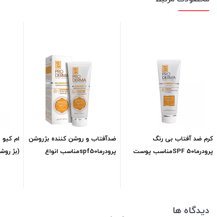
کرم ضد آفتاب بی رنگ
ضدآفتاب و روشن کننده بژروشن
پرودرماSPF 50مناسب پوست
پرودرماspf50مناسب انواع
(بژ روش
چرب ml40
پوستml40
1,044,323
تومان
1,188,850
تومان
دیدگاه ها