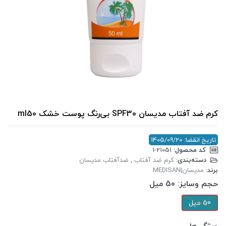
کرم ضد آفتاب مدیسان SPF30 بی‌رنگ پوست خشک ml50
تاریخ انقضا: 1405/09/20
کد محصول:
‎1-21051
دسته‌بندی:
کرم ضد آفتاب
,
ضدآفتاب مدیسان
برند:
مدیسان|MEDISAN
حجم وسایز:
50 میل
50 میل
ویژگی‌ها