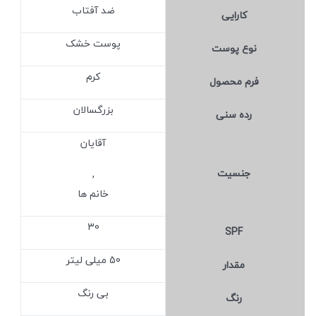
ضد آفتاب
کارایی
پوست خشک
نوع پوست
کرم
فرم محصول
بزرگسالان
رده سنی
آقایان
جنسیت
,
خانم ها
30
SPF
50 میلی لیتر
مقدار
بی رنگ
رنگ