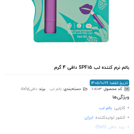
بالم نرم کننده لب SPF15 دافی 4 گرم
تاریخ انقضا: 1405/10/19
کد محصول:
‎1-8103
دسته‌بندی:
بالم لب
برند:
دافی|dafy
ویژگی‌ها
کارایی:
بالم لب
کشور تولید‎کننده:
ایران
برند:
دافی (Dafi)