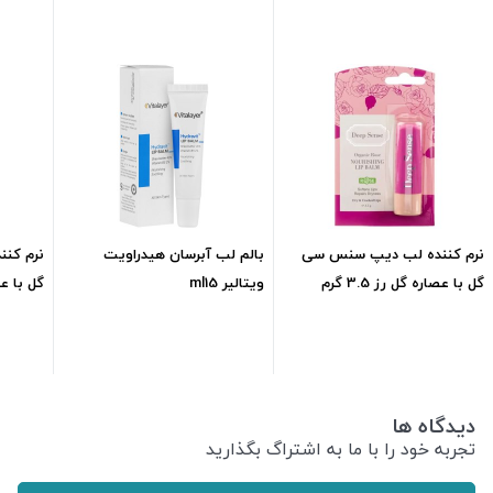
نرم کننده لب دیپ سنس سی
بالم لب آبرسان هیدراویت
نرم کن
گل با عصاره گل رز 3.5 گرم
ویتالیر ml15
گل با عصار
265,000
تومان
292,700
تومان
دیدگاه ها
تجربه خود را با ما به اشتراگ بگذارید