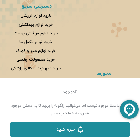
دسترسی سریع
خرید لوازم آرایشی
خرید لوازم بهداشتی
خرید لوازم مراقبتی پوست
خرید انواع مکمل ها
خرید لوازم مادر و کودک
خرید محصولات جنسی
خرید تجهیزات و کالای پزشکی
مجوزها
ناموجود
©
تمامی حقوق این سایت متعلق به
داروخانه شبانه روزی سلامت یزد
می باشد. | توسعه و کد
این کالا فعلا موجود نیست اما می‌توانید زنگوله را بزنید تا به محض موجود
نویسی:
سپکام سیستم
طراحی ،اجرا و سئو
:
شرکت دیجیتال مارکتینگ سپتا
شدن، به شما خبر دهیم
خبرم کنید