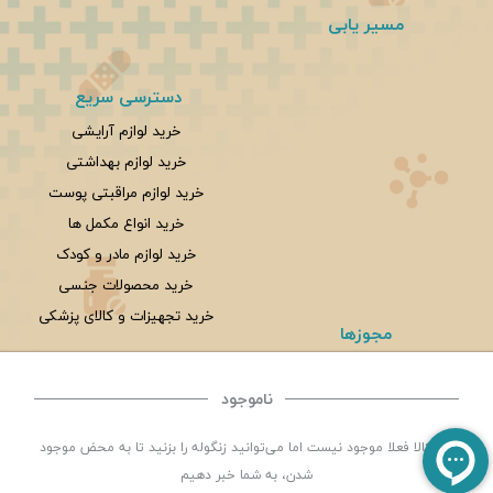
مسیر یابی
دسترسی سریع
خرید لوازم آرایشی
خرید لوازم بهداشتی
خرید لوازم مراقبتی پوست
خرید انواع مکمل ها
خرید لوازم مادر و کودک
خرید محصولات جنسی
خرید تجهیزات و کالای پزشکی
مجوزها
ناموجود
©
تمامی حقوق این سایت متعلق به
داروخانه شبانه روزی سلامت یزد
می باشد. | توسعه و کد
این کالا فعلا موجود نیست اما می‌توانید زنگوله را بزنید تا به محض موجود
نویسی:
سپکام سیستم
طراحی ،اجرا و سئو
:
شرکت دیجیتال مارکتینگ سپتا
شدن، به شما خبر دهیم