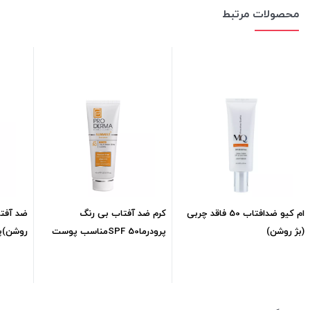
محصولات مرتبط
ام کیو ضدافتاب 50 فاقد چربی
کرم ضد آفتاب بی رنگ
ضد آفتا
(بژ روشن)
پرودرماSPF 50مناسب پوست
چرب ml40
پوست حس
1,054,000
تومان
1,044,323
تومان