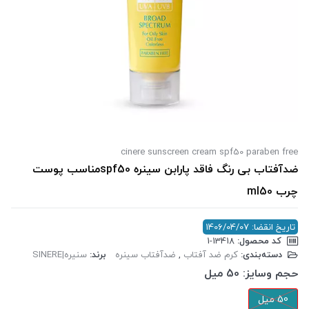
cinere sunscreen cream spf50 paraben free
ضدآفتاب بی رنگ فاقد پارابن سینره spf50مناسب پوست
چرب ml50
تاریخ انقضا: 1406/04/07
کد محصول:
‎1-13418
دسته‌بندی:
کرم ضد آفتاب
,
ضدآفتاب سینره
برند:
سنیره|SINERE
حجم وسایز:
50 میل
50 میل