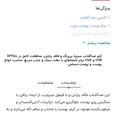
ویژگی‌ها
کارایی:
ضد آفتاب
نوع پوست:
پوست چرب
کشور تولید‎کننده:
ایران
⁺50
SPF:
مشاهده بیشتر
فرم محصول:
کرم
کرم ضدآفتاب سینره
SPF50
بی‌رنگ و فاقد پارابن، محافظت کامل در
رنگ:
بی رنگ
UVB
و
UVA
برابر اشعه‌های
با بافت سبک و جذب سریع، مناسب انواع
پوست و پوست حساس
.
برند:
سینره (Cinere)
شرکت تولید کننده:
لابراتوارهای داروهای گیاهی طبیعت زنده
جنسیت:
آقایان , خانم ها
توضیحات
مشخصات
این ضدآفتاب فاقد پارابن و با فرمول غیرچرب، از ایجاد براقی یا
سنگینی روی پوست جلوگیری می‌کند. ترکیبات آنتی‌اکسیدان و
مرطوب‌کننده موجود در کرم، پوست را شاداب و سالم نگه می‌دارند و به