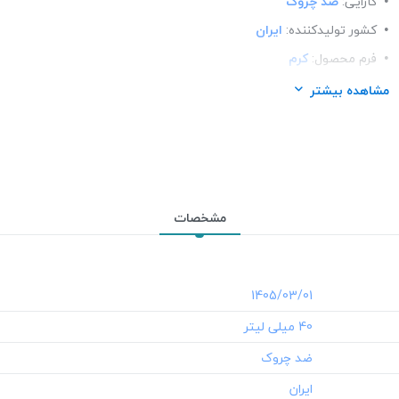
کارایی:
ضد چروک
کشور تولید‎کننده:
ایران
فرم محصول:
کرم
برند:
فیس دوکس (Facedoux)
مشاهده بیشتر
شرکت تولید کننده:
بحر آفرین
مشخصات
‎1405/03/01
‎40 میلی لیتر