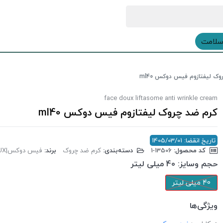
سلامت
وک لیفتازوم فیس دوکس ml40
face doux liftasome anti wrinkle cream
کرم ضد چروک لیفتازوم فیس دوکس ml40
تاریخ انقضا: 1405/03/01
کد محصول:
‎1-13506
دسته‌بندی:
کرم ضد چروک
برند:
فیس دوکس|FACE DOUX
حجم وسایز:
40 میلی لیتر
40 میلی لیتر
ویژگی‌ها