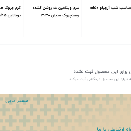
ناسب شب آرچیلو ml50
سرم ویتامین ث روشن کننده
کرم چروک ه
وضدچروک مدیلن ml30
درمالاین ml45
632,500
تومان
583,000
تومان
ی برای این محصول ثبت نشده
ه درباره این محصول دیدگاهی ثبت میکند
مسیر یابی
اه ارتباطی با ما