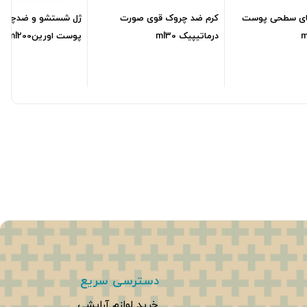
ای سطحی پوست
کرم ضد چروک قوی صورت
ژل شستشو و ضدچروک 
درماتیپیک ml30
پوست اورینml200
497,600
تومان
399,800
تومان
0,000
دسترسی سریع
خرید لوازم آرایشی