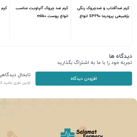
کرم ضدآفتاب و ضدچروک رنگی
کرم ضد چروک آلپاویت مناسب
کرم م
بژطبیعی پرودرما SPF90 انواع
انواع پوست ml50
پوست ml40
1,105,700
تومان
649,000
تومان
دیدگاه ها
تجربه خود را با ما به اشتراگ بگذارید
تابحال دیدگاه
افزودن دیدگاه
اولین نفری باشید ک
ر