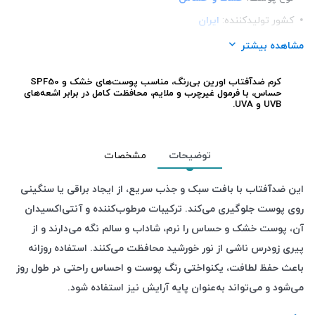
کشور تولید‎کننده:
ایران
⁺50
SPF:
مشاهده بیشتر
فرم محصول:
کرم
کرم ضدآفتاب اورین
SPF50
بی‌رنگ، مناسب پوست‌های خشک و
رنگ:
بی رنگ
حساس، با فرمول غیرچرب و ملایم، محافظت کامل در برابر اشعه‌های
UVB.
و
UVA
برند:
(Evrin) اورین
شرکت تولید کننده:
شرکت آرا درفام آرمین
جنسیت:
آقایان , خانم ها
توضیحات
مشخصات
این ضدآفتاب با بافت سبک و جذب سریع، از ایجاد براقی یا سنگینی
روی پوست جلوگیری می‌کند. ترکیبات مرطوب‌کننده و آنتی‌اکسیدان
آن، پوست خشک و حساس را نرم، شاداب و سالم نگه می‌دارند و از
پیری زودرس ناشی از نور خورشید محافظت می‌کنند. استفاده روزانه
باعث حفظ لطافت، یکنواختی رنگ پوست و احساس راحتی در طول روز
می‌شود و می‌تواند به‌عنوان پایه آرایش نیز استفاده شود
.