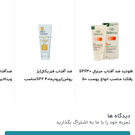
فلوئید ضد آفتاب مینرال SPF30
ضد آفتاب فیزیکال(بژ
ضدآفتا
رفلکتا مناسب انواع پوست 50
روشن)پرودرماSPF 40مناسب
گرم
پوست حساسml40
پوست ml50
1,395,000
تومان
947,853
تومان
دیدگاه ها
تجربه خود را با ما به اشتراگ بگذارید