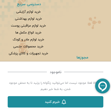
دسترسی سریع
خرید لوازم آرایشی
خرید لوازم بهداشتی
خرید لوازم مراقبتی پوست
خرید انواع مکمل ها
خرید لوازم مادر و کودک
خرید محصولات جنسی
خرید تجهیزات و کالای پزشکی
مجوزها
ناموجود
©
تمامی حقوق این سایت متعلق به
داروخانه شبانه روزی سلامت یزد
می باشد. | توسعه و کد
این کالا فعلا موجود نیست اما می‌توانید زنگوله را بزنید تا به محض موجود
نویسی:
سپکام سیستم
طراحی ،اجرا و سئو
:
شرکت دیجیتال مارکتینگ سپتا
شدن، به شما خبر دهیم
خبرم کنید