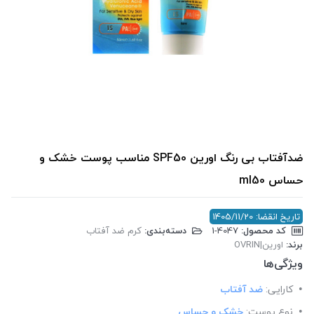
ضدآفتاب بی رنگ اورین SPF50 مناسب پوست خشک و
حساس ml50
تاریخ انقضا: 1405/11/20
کد محصول:
‎1-4047
دسته‌بندی:
کرم ضد آفتاب
برند:
اورین|OVRIN
ویژگی‌ها
کارایی:
ضد آفتاب
نوع پوست:
خشک و حساس