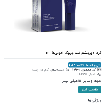
کرم دورچشم ضد چروک امونیml15
تاریخ انقضا: 2028/08/27
کد محصول:
‎1-4131
دسته‌بندی:
کرم دور چشم
برند:
امونی|EMONI
حجم وسایز:
15میلی لیتر
15میلی لیتر
ویژگی‌ها