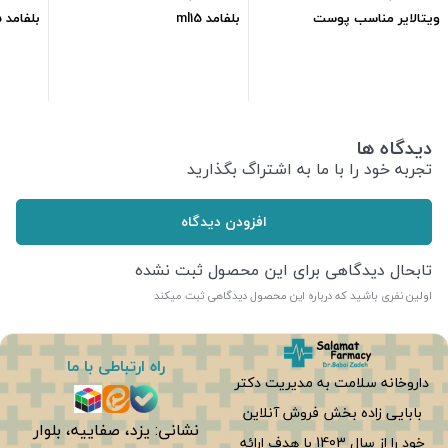
ویتالایر مناسب پوست
بلفامد ml15
بلفامد ml15
حساس20ml
422,000
تومان
347,500
تومان
دیدگاه ها
تجربه خود را با ما به اشتراگ بگذارید
افزودن دیدگاه
تابحال دیدگاهی برای این محصول ثبت نشده
اولین نفری باشید که درباره این محصول دیدگاهی ثبت میکند
راه ارتباطی با ما
داروخانه سلامت به مدیریت دکتر
بابایی زاده بخش فروش آنلاین
نشانی: یزد، صفاییه، بلوار
خود را از سال 1403 با هدف ارائه