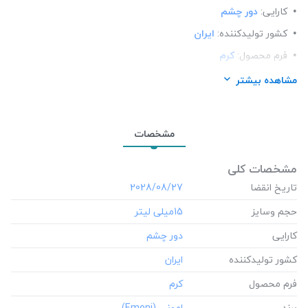
کارایی:
دور چشم
کشور تولید‎کننده:
ایران
فرم محصول:
کرم
برند:
امونی (Emoni)
مشاهده بیشتر
شرکت تولید کننده:
داروسازی مهام فارمد
محل استعمال:
دور چشم
مشخصات
مشخصات کلی
تاریخ انقضا
‎2028/08/27
حجم وسایز
‎15میلی لیتر
کارایی
کشور تولید‎کننده
فرم محصول
برند