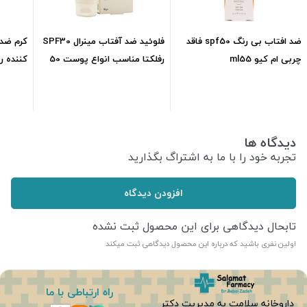
ضد افتاب بی رنگ spf50 فاقد
فلوئید ضد آفتاب مینرال SPF30
کرم ضد
چربی ام کیو ml55
رفلکتا مناسب انواع پوست 50
گرم
پوستml50
1,054,000
تومان
1,395,000
تومان
دیدگاه ها
تجربه خود را با ما به اشتراگ بگذارید
افزودن دیدگاه
تابحال دیدگاهی برای این محصول ثبت نشده
اولین نفری باشید که درباره این محصول دیدگاهی ثبت میکند
راه ارتباطی با ما
داروخانه سلامت به مدیریت دکتر