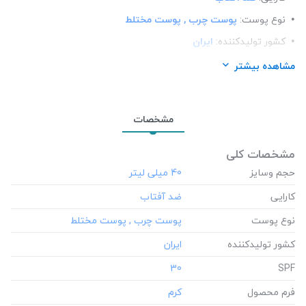
نوع پوست:
پوست چرب , پوست مختلط
کشور تولید‎کننده:
ایران
30
SPF:
مشاهده بیشتر
فرم محصول:
کرم
رنگ:
بی رنگ
مشخصات
برند:
لافارر (La farrerr)
شرکت تولید کننده:
لابراتوارهای بین المللی و تحقیقاتی دکتر کامکار
مشخصات کلی
جنسیت:
حجم وسایز
آقایان , خانم ها
‎40 میلی لیتر
کارایی
نوع پوست
کشور تولید‎کننده
‎30
SPF
فرم محصول