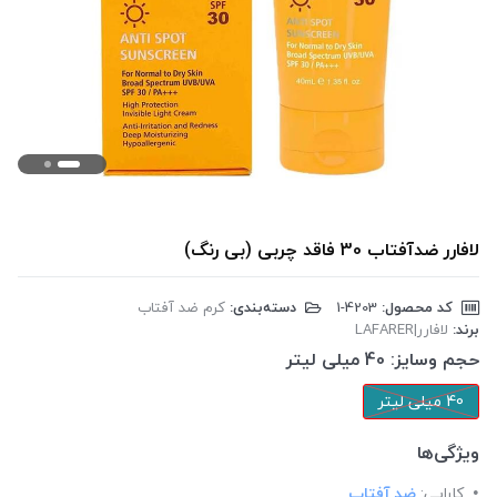
لافارر ضدآفتاب 30 فاقد چربی (بی رنگ)
کد محصول:
‎1-4203
دسته‌بندی:
کرم ضد آفتاب
برند:
لافارر|LAFARER
حجم وسایز:
40 میلی لیتر
40 میلی لیتر
ویژگی‌ها
کارایی:
ضد آفتاب