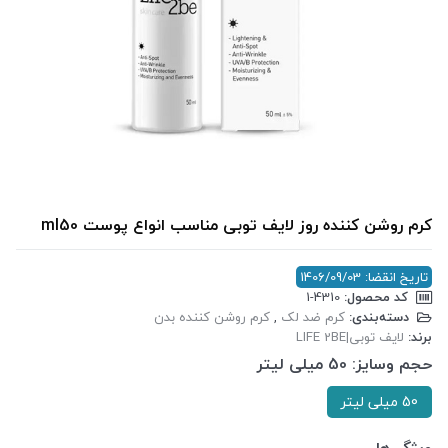
کرم روشن کننده روز لایف توبی مناسب انواع پوست ml50
تاریخ انقضا: 1406/09/03
کد محصول:
‎1-4310
دسته‌بندی:
کرم ضد لک
,
کرم روشن کننده بدن
برند:
لایف توبی|LIFE 2BE
حجم وسایز:
50 میلی لیتر
50 میلی لیتر
ویژگی‌ها