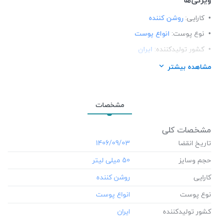
کارایی:
روشن کننده
نوع پوست:
انواع پوست
کشور تولید‎کننده:
ایران
فرم محصول:
کرم
مشاهده بیشتر
رنگ:
بی رنگ
برند:
لایف توبی (LIFE 2BE)
مشخصات
شرکت تولید کننده:
مانتره کیش
محل استعمال:
صورت و گردن
مشخصات کلی
تاریخ انقضا
تعداد در بسته:
1
‎1406/09/03
نوع محفظه:
بطری پمپ دار
حجم وسایز
‎50 میلی لیتر
رده سنی:
بزرگسالان
کارایی
نوع پوست
کشور تولید‎کننده