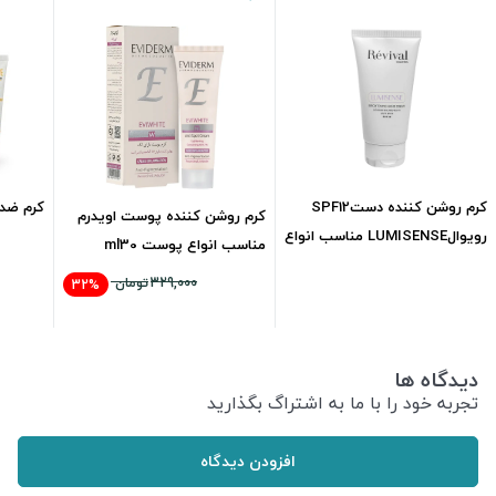
کرم روشن کننده دستSPF12
کرم ضد ل
کرم روشن کننده پوست اویدرم
رویوالLUMISENSE مناسب انواع
مناسب انواع پوست ml30
پوست ml50
482,000
تومان
329,000
تومان
32%
224,800
تومان
دیدگاه ها
تجربه خود را با ما به اشتراگ بگذارید
افزودن دیدگاه