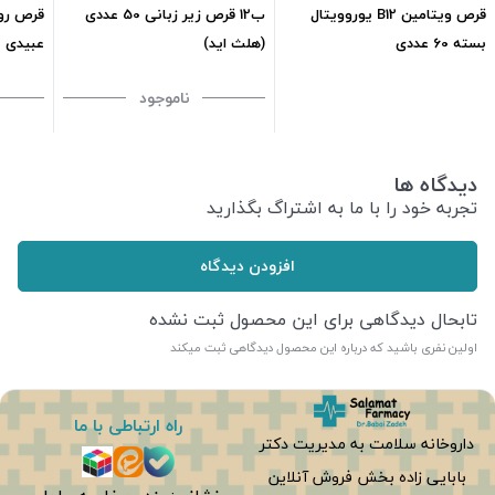
قرص ویتامین B12 یوروویتال
ب12 قرص زیر زبانی 50 عددی
قرص رو
بسته 60 عددی
(هلث اید)
عبیدی 30 عددی
468,600
تومان
ناموجود
دیدگاه ها
تجربه خود را با ما به اشتراگ بگذارید
افزودن دیدگاه
تابحال دیدگاهی برای این محصول ثبت نشده
اولین نفری باشید که درباره این محصول دیدگاهی ثبت میکند
راه ارتباطی با ما
داروخانه سلامت به مدیریت دکتر
بابایی زاده بخش فروش آنلاین