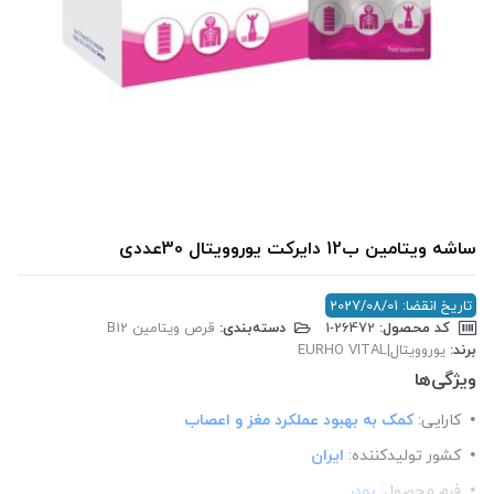
ساشه ویتامین ب12 دایرکت یوروویتال 30عددی
تاریخ انقضا: 2027/08/01
کد محصول:
‎1-26472
دسته‌بندی:
قرص ویتامین B12
برند:
یوروویتال|EURHO VITAL
ویژگی‌ها
کارایی:
کمک به بهبود عملکرد مغز و اعصاب
کشور تولید‎کننده:
ایران
فرم محصول:
پودر