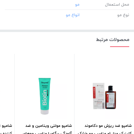
محل استعمال
نوع مو
محصولات مرتبط
شامپو ضد ریزش مو دکاموند
شامپو مولتی ویتامین و ضد
شامپو ت
کلینیک مدل 01 مناسب مو خشک
آلودگی برگامیا مناسب موهای
کننده پ