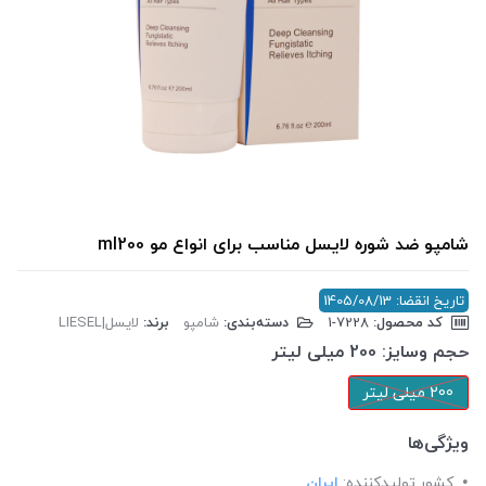
شامپو ضد شوره لایسل مناسب برای انواع مو ml200
تاریخ انقضا: 1405/08/13
کد محصول:
‎1-7228
دسته‌بندی:
شامپو
برند:
لایسل|LIESEL
حجم وسایز:
200 میلی لیتر
200 میلی لیتر
ویژگی‌ها
کشور تولید‎کننده:
ایران