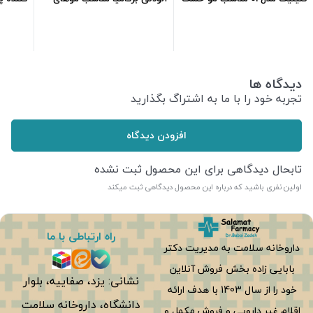
ml210
خشکml250
ایروکسl200
388,500
تومان
95,500
تومان
دیدگاه ها
تجربه خود را با ما به اشتراگ بگذارید
افزودن دیدگاه
تابحال دیدگاهی برای این محصول ثبت نشده
اولین نفری باشید که درباره این محصول دیدگاهی ثبت میکند
راه ارتباطی با ما
داروخانه سلامت به مدیریت دکتر
بابایی زاده بخش فروش آنلاین
نشانی: یزد، صفاییه، بلوار
خود را از سال 1403 با هدف ارائه
دانشگاه، داروخانه سلامت
اقلام غیر دارویی و فروش مکمل و