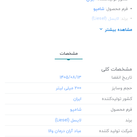
فرم محصول:
شامپو
برند:
لایسل (Liesel)
شرکت تولید کننده:
عباد آران درمان والا
مشاهده بیشتر
محل استعمال:
مو
نوع مو:
انواع مو
مشخصات
مشخصات کلی
تاریخ انقضا
‎1405/08/13
حجم وسایز
‎200 میلی لیتر
کشور تولید‎کننده
فرم محصول
برند
شرکت تولید کننده