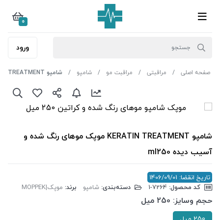
0
ورود
صفحه اصلی
مراقبتی
مراقبت مو
شامپو
شامپو KERATIN TREATMENT موپک موهای رنگ شده و آسیب دیده ml250
شامپو KERATIN TREATMENT موپک موهای رنگ شده و
آسیب دیده ml250
تاریخ انقضا: 1406/09/01
کد محصول:
‎1-7264
دسته‌بندی:
شامپو
برند:
موپک|MOPPEK
حجم وسایز:
250 میل
250 میل