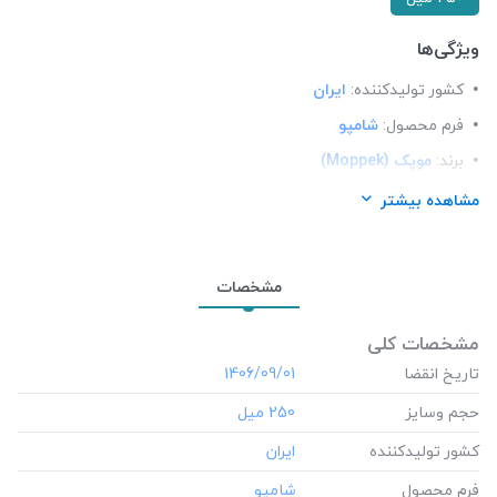
ویژگی‌ها
کشور تولید‎کننده:
ایران
فرم محصول:
شامپو
برند:
موپک (Moppek)
شرکت تولید کننده:
فن و روش تجارت لاجورد
مشاهده بیشتر
محل استعمال:
مو
مشخصات
مشخصات کلی
تاریخ انقضا
‎1406/09/01
حجم وسایز
‎250 میل
کشور تولید‎کننده
فرم محصول