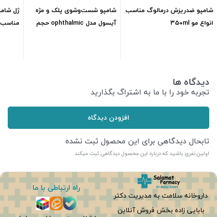
شامپو ضدریزش درمالوگ مناسب
شامپو شست‌وشوی پلک و مژه
انواع مو 350ml
آیسول مدل ophthalmic حجم
مناسب مو
75ml
660,600
تومان
172,500
تومان
دیدگاه ها
تجربه خود را با ما به اشتراگ بگذارید
افزودن دیدگاه
تابحال دیدگاهی برای این محصول ثبت نشده
اولین نفری باشید که درباره این محصول دیدگاهی ثبت میکند
راه ارتباطی با ما
داروخانه سلامت به مدیریت دکتر
بابایی زاده بخش فروش آنلاین