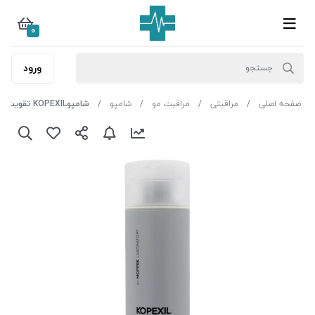
0
ورود
صفحه اصلی
مراقبتی
مراقبت مو
شامپو
شامپوKOPEXIL تقویت‌کننده وضدریزش مو موپک مناسب انواع مو ml250