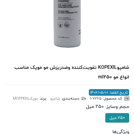
شامپوKOPEXIL تقویت‌کننده وضدریزش مو موپک مناسب
انواع مو ml250
تاریخ انقضا: 1406/05/01
کد محصول:
‎1-7265
دسته‌بندی:
شامپو
برند:
موپک|MOPPEK
حجم وسایز:
250 میل
250 میل
ویژگی‌ها