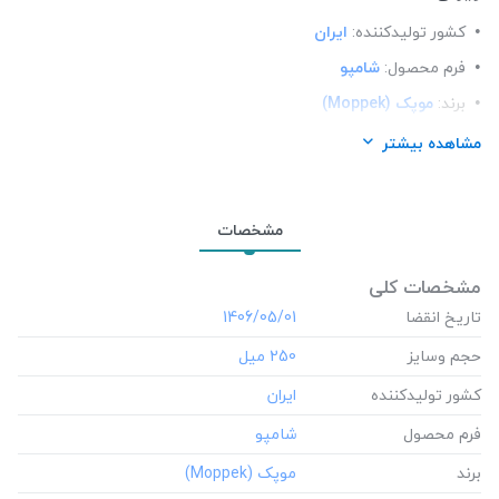
کشور تولید‎کننده:
ایران
فرم محصول:
شامپو
برند:
موپک (Moppek)
شرکت تولید کننده:
فن و روش تجارت لاجورد
مشاهده بیشتر
محل استعمال:
مو
نوع مو:
انواع مو
مشخصات
مشخصات کلی
تاریخ انقضا
‎1406/05/01
حجم وسایز
‎250 میل
کشور تولید‎کننده
فرم محصول
برند