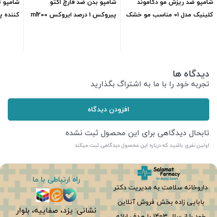
شامپو ضد ریزش مو دکاموند
شامپو بدن ضد قارچ اکتو
شامپو ت
کلینیک مدل 01 مناسب مو خشک
پیروکس 1 درصد ایروکس ml200
کننده پ
ml210
ایروکسl200
388,500
تومان
215,000
تومان
دیدگاه ها
تجربه خود را با ما به اشتراگ بگذارید
افزودن دیدگاه
تابحال دیدگاهی برای این محصول ثبت نشده
اولین نفری باشید که درباره این محصول دیدگاهی ثبت میکند
راه ارتباطی با ما
داروخانه سلامت به مدیریت دکتر
بابایی زاده بخش فروش آنلاین
نشانی: یزد، صفاییه، بلوار
خود را از سال 1403 با هدف ارائه