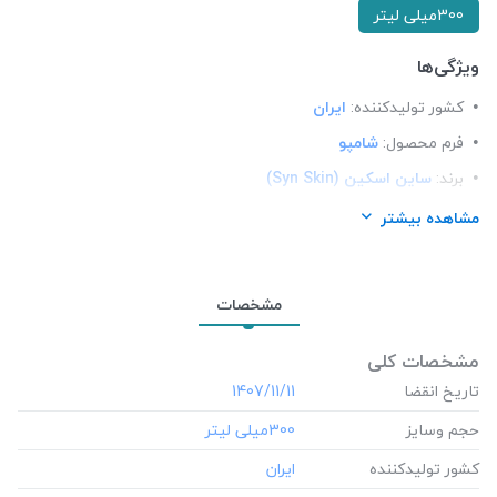
300میلی لیتر
ویژگی‌ها
کشور تولید‎کننده:
ایران
فرم محصول:
شامپو
برند:
ساین اسکین (Syn Skin)
شرکت تولید کننده:
آوندفر سرآمد
مشاهده بیشتر
محل استعمال:
مو
مشخصات
مشخصات کلی
تاریخ انقضا
‎1407/11/11
حجم وسایز
‎300میلی لیتر
کشور تولید‎کننده