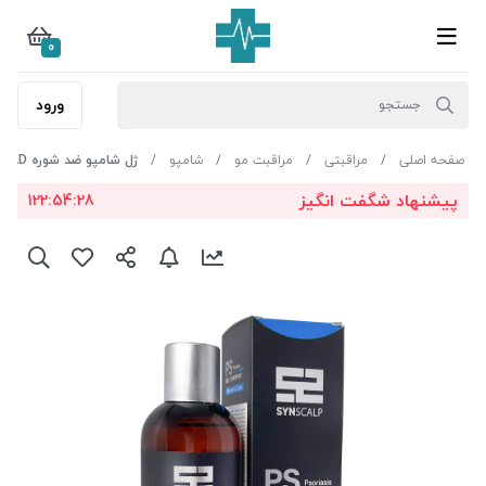
0
ورود
صفحه اصلی
مراقبتی
مراقبت مو
شامپو
ژل شامپو ضد شوره AD روزانه ساین اسکین مناسب پوست سرخشکml300
پیشنهاد شگفت انگیز
122:54:27