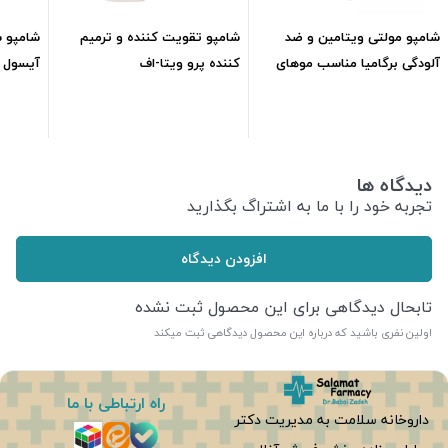
شامپو مولتی ویتامین و ضد
شامپو تقویت کننده و ترمیم
شامپو 
آلودگی برگامیا مناسب موهای
کننده پرو ویتا-اف
خشکml250
ایروکسml200
75ml
95,500
تومان
167,000
تومان
دیدگاه ها
تجربه خود را با ما به اشتراگ بگذارید
افزودن دیدگاه
تابحال دیدگاهی برای این محصول ثبت نشده
اولین نفری باشید که درباره این محصول دیدگاهی ثبت میکند
راه ارتباطی با ما
داروخانه سلامت به مدیریت دکتر