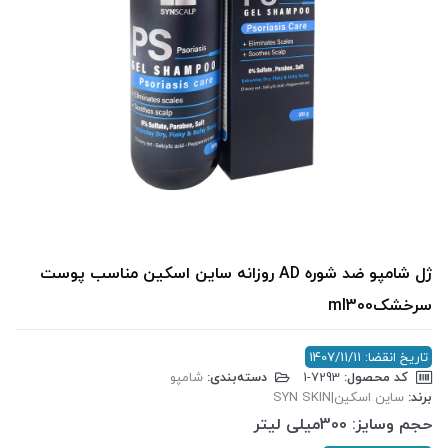
ژل شامپو ضد شوره AD روزانه ساین اسکین مناسب پوست
سرخشکml300
تاریخ انقضا: 1407/11/11
کد محصول:
‎1-7293
دسته‌بندی:
شامپو
برند:
ساین اسکین|SYN SKIN
حجم وسایز:
300میلی لیتر