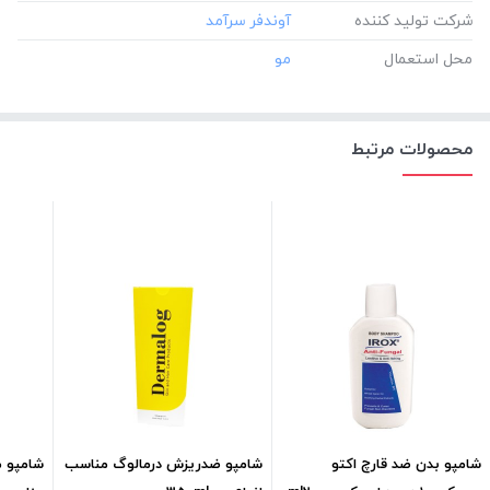
شرکت تولید کننده
محل استعمال
محصولات مرتبط
شامپو بدن ضد قارچ اکتو
شامپو ضدریزش درمالوگ مناسب
شامپو 