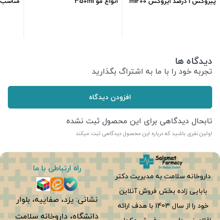
پیروکس 1 درصد ایروکس ml200
انواع مو 350ml
مناسب مو
215,000
تومان
660,600
تومان
دیدگاه ها
تجربه خود را با ما به اشتراگ بگذارید
افزودن دیدگاه
تابحال دیدگاهی برای این محصول ثبت نشده
اولین نفری باشید که درباره این محصول دیدگاهی ثبت میکند
راه ارتباطی با ما
داروخانه سلامت به مدیریت دکتر
بابایی زاده بخش فروش آنلاین
نشانی: یزد، صفاییه، بلوار
خود را از سال 1403 با هدف ارائه
دانشگاه، داروخانه سلامت