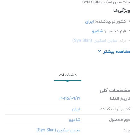
برند:
ساین اسکین|SYN SKIN
ویژگی‌ها
کشور تولید‎کننده:
ایران
فرم محصول:
شامپو
برند:
ساین اسکین (Syn Skin)
شرکت تولید کننده:
آوندفر سرآمد
مشاهده بیشتر
محل استعمال:
مو
مشخصات
مشخصات کلی
تاریخ انقضا
‎2025/09/19
کشور تولید‎کننده
فرم محصول
برند