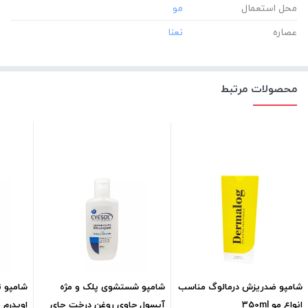
محل استعمال
عصاره
محصولات مرتبط
شامپو ضدریزش درمالوگ مناسب
شامپو شستشوی پلک و مژه
شامپو ت
انواع مو 350ml
آیسول حاوی روغن درخت چای
اویدرم