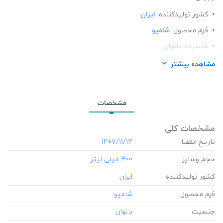
کشور تولید‎کننده:
ایران
فرم محصول:
شامپو
جنسیت:
بانوان
محل استعمال:
مو
مشاهده بیشتر
عصاره:
نعنا
مشخصات
مشخصات کلی
تاریخ انقضا
‎1407/11/14
حجم وسایز
‎400 میلی لیتر
کشور تولید‎کننده
فرم محصول
جنسیت