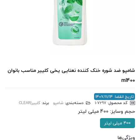
شامپو ضد شوره خنک کننده نعنایی یخی کلییر مناسب بانوان
ml400
تاریخ انقضا: 1407/11/14
کد محصول:
‎1-7297
دسته‌بندی:
شامپو
برند:
کلییر|CLEAR
حجم وسایز:
400 میلی لیتر
400 میلی لیتر
ویژگی‌ها