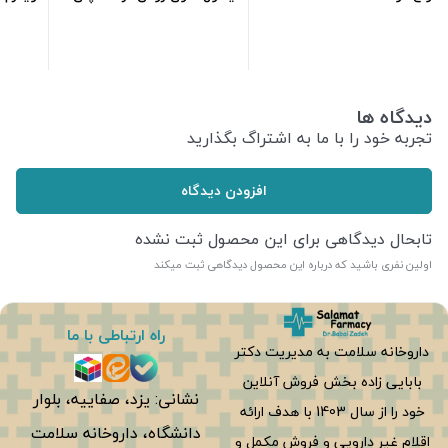
ml125
خشکml250
660,600
تومان
247,500
تومان
دیدگاه ها
تجربه خود را با ما به اشتراگ بگذارید
افزودن دیدگاه
تابحال دیدگاهی برای این محصول ثبت نشده
اولین نفری باشید که درباره این محصول دیدگاهی ثبت میکند
راه ارتباطی با ما
داروخانه سلامت به مدیریت دکتر
بابایی زاده بخش فروش آنلاین
نشانی: یزد، صفاییه، بلوار
خود را از سال 1403 با هدف ارائه
دانشگاه، داروخانه سلامت
اقلام غیر دارویی و فروش مکمل و