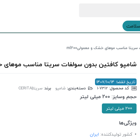
سلامت
سریتا مناسب موهای خشک و معمولیml200
شامپو کافئین بدون سولفات سریتا مناسب موهای خشک 
تاریخ انقضا: 1407/10/14
کد محصول:
‎1-7312
دسته‌بندی:
شامپو
برند:
سریتا|CERITA
حجم وسایز:
200 میلی لیتر
200 میلی لیتر
ویژگی‌ها
کشور تولید‎کننده:
ایران