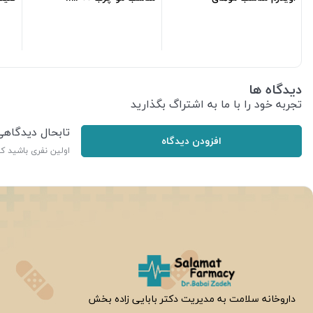
خشکml250
l210
267,300
تومان
398,000
تومان
دیدگاه ها
تجربه خود را با ما به اشتراگ بگذارید
تابحال دیدگاه
افزودن دیدگاه
اولین نفری باشید ک
ر
داروخانه سلامت به مدیریت دکتر بابایی زاده بخش