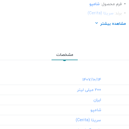
فرم محصول:
شامپو
برند:
سریتا (Cerita)
شرکت تولید کننده:
پارس آزمای طب
مشاهده بیشتر
محل استعمال:
مو
مشخصات
‎1407/10/14
‎200 میلی لیتر