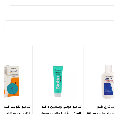
 قارچ اکتو
شامپو مولتی ویتامین و ضد
شامپو تقویت کننده و
آلودگی برگامیا مناسب موهای
کننده پرو ویتا-اف