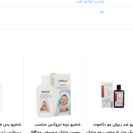
و ضد ریزش مو دکاموند
شامپو بچه ایروکس مناسب
شامپو بدن ضد
کلینیک مدل 01 مناسب مو خشک
پوست خشک و حساس ml200
پیروکس 1 درصد ایروکس ml200