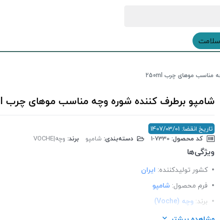
سلامت
مناسب موهای چرب 250ml
شامپو برطرف کننده شوره وچه مناسب موهای چرب 250ml
تاریخ انقضا: 1407/03/01
کد محصول:
‎1-7330
دسته‌بندی:
شامپو
برند:
وچه|VOCHE
ویژگی‌ها
کشور تولید‎کننده:
ایران
فرم محصول:
شامپو
برند:
وچه (Voche)
شرکت تولید کننده:
توسعه کسر آسیا
مشاهده بیشتر