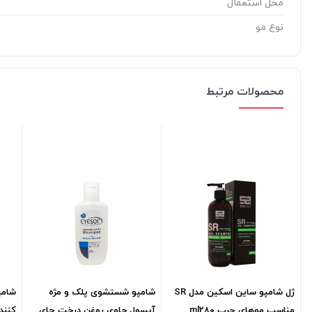
محل استعمال
نوع مو
محصولات مرتبط
ژل شامپو ساین اسکین مدل SR
شامپو شستشوی پلک و مژه
شامپ
مناسب موهای چرب ml280
آیسول حاوی روغن درخت چای
کنند