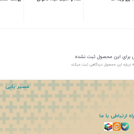
ml200
ml200
167,000
تومان
365,600
تومان
ی برای این محصول ثبت نشده
ه درباره این محصول دیدگاهی ثبت میکند
مسیر یابی
اه ارتباطی با ما