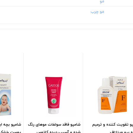
و تقویت کننده و ترمیم
شامپو فاقد سولفات موهای رنگ
شامپو بچه ا
ه پرو ویتا-اف
شده و آسیب دیده کاتوس
پوست خشک و ح