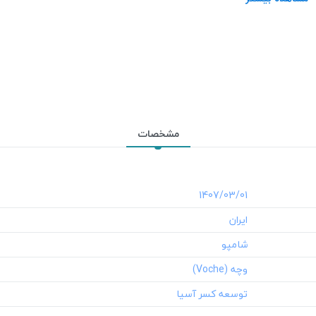
محل استعمال:
مو
نوع مو:
مو چرب
مشخصات
‎1407/03/01