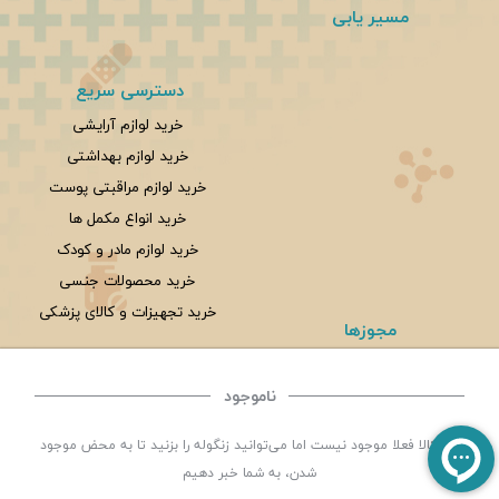
مسیر یابی
دسترسی سریع
خرید لوازم آرایشی
خرید لوازم بهداشتی
خرید لوازم مراقبتی پوست
خرید انواع مکمل ها
خرید لوازم مادر و کودک
خرید محصولات جنسی
خرید تجهیزات و کالای پزشکی
مجوزها
ناموجود
©
تمامی حقوق این سایت متعلق به
داروخانه شبانه روزی سلامت یزد
می باشد. | توسعه و کد
این کالا فعلا موجود نیست اما می‌توانید زنگوله را بزنید تا به محض موجود
نویسی:
سپکام سیستم
طراحی ،اجرا و سئو
:
شرکت دیجیتال مارکتینگ سپتا
شدن، به شما خبر دهیم