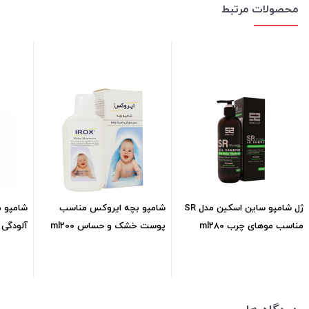
محصولات مرتبط
ژل شامپو ساین اسکین مدل SR
شامپو بچه ایروکس مناسب
شامپو م
مناسب موهای چرب ml280
پوست خشک و حساس ml200
آلودگی 
خشکml250
590,000
تومان
153,000
تومان