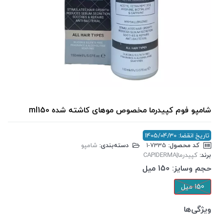
شامپو فوم کپیدرما مخصوص موهای کاشته شده ml150
تاریخ انقضا: 1405/04/30
کد محصول:
‎1-7335
دسته‌بندی:
شامپو
برند:
کپیدرما|CAPIDERMA
حجم وسایز:
150 میل
150 میل
ویژگی‌ها