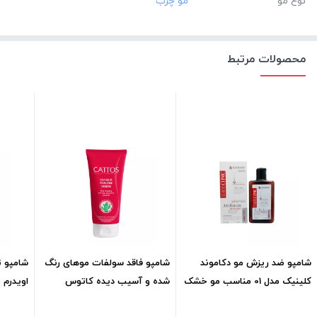
نوع مو
محصولات مرتبط
شامپو ضد ریزش مو دکاموند
شامپو فاقد سولفات موهای رنگ
شامپو ت
کلینیک مدل 01 مناسب مو خشک
شده و آسیب دیده کاتوس
اویدرم
ml210
ml200
خشکml250
388,500
تومان
365,600
تومان