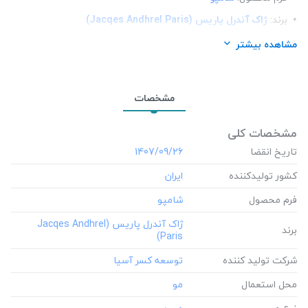
برند:
ژاک آندرل پاریس (Jacqes Andhrel Paris)
شرکت تولید کننده:
توسعه کسر آسیا
مشاهده بیشتر
محل استعمال:
مو
نوع مو:
مو چرب
مشخصات
مشخصات کلی
تاریخ انقضا
‎1407/09/26
کشور تولید‎کننده
فرم محصول
‎ژاک آندرل پاریس (Jacqes Andhrel
برند
Paris)
شرکت تولید کننده
محل استعمال