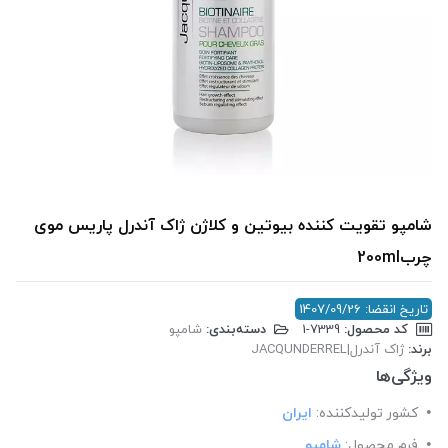
شامپو تقویت کننده بیوتین و کلاژن ژاک آندرل پاریس موی
چرب200ml
تاریخ انقضا: 1407/09/26
کد محصول:
‎1-7339
دسته‌بندی:
شامپو
برند:
ژاک آندرل|JACQUNDERREL
ویژگی‌ها
کشور تولید‎کننده:
ایران
فرم محصول:
شامپو