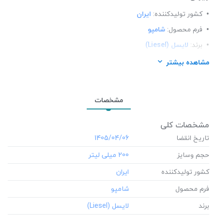
کشور تولید‎کننده:
ایران
فرم محصول:
شامپو
برند:
لایسل (Liesel)
شرکت تولید کننده:
عباد آران درمان والا
مشاهده بیشتر
محل استعمال:
مو
نوع مو:
مو چرب
مشخصات
مشخصات کلی
تاریخ انقضا
‎1405/04/06
حجم وسایز
‎200 میلی لیتر
کشور تولید‎کننده
فرم محصول
برند