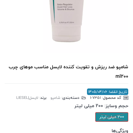
شامپو ضد ریزش و تقویت کننده لایسل مناسب موهای چرب
ml200
تاریخ انقضا: 1405/04/06
کد محصول:
‎1-7351
دسته‌بندی:
شامپو
برند:
لایسل|LIESEL
حجم وسایز:
200 میلی لیتر
200 میلی لیتر
ویژگی‌ها