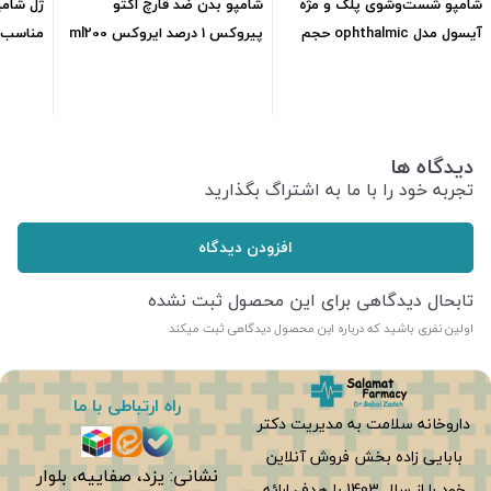
شامپو شست‌وشوی پلک و مژه
شامپو بدن ضد قارچ اکتو
آیسول مدل ophthalmic حجم
پیروکس 1 درصد ایروکس ml200
مناسب مو
75ml
172,500
تومان
215,000
تومان
دیدگاه ها
تجربه خود را با ما به اشتراگ بگذارید
افزودن دیدگاه
تابحال دیدگاهی برای این محصول ثبت نشده
اولین نفری باشید که درباره این محصول دیدگاهی ثبت میکند
راه ارتباطی با ما
داروخانه سلامت به مدیریت دکتر
بابایی زاده بخش فروش آنلاین
نشانی: یزد، صفاییه، بلوار
خود را از سال 1403 با هدف ارائه