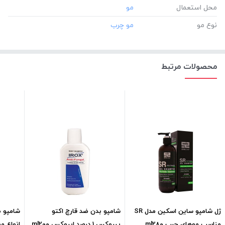
محل استعمال
نوع مو
محصولات مرتبط
ژل شامپو ساین اسکین مدل SR
شامپو بدن ضد قارچ اکتو
شامپو 
مناسب موهای چرب ml280
پیروکس 1 درصد ایروکس ml200
انواع مو 0ml