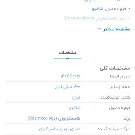
فرم محصول:
شامپو
برند:
کاسمکولوژی (Cosmecology)
شرکت تولید کننده:
دنیای نوین عناصر کیان
مشاهده بیشتر
محل استعمال:
مو
نوع مو:
مو چرب
مشخصات
مشخصات کلی
تاریخ انقضا
‎1404/12/21
حجم وسایز
‎200 میلی لیتر
کشور تولید‎کننده
فرم محصول
برند
شرکت تولید کننده