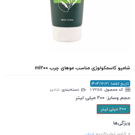
شامپو کاسمکولوژی مناسب موهای چرب ml200
تاریخ انقضا: 1404/12/21
کد محصول:
‎1-7355
دسته‌بندی:
شامپو
حجم وسایز:
200 میلی لیتر
200 میلی لیتر
ویژگی‌ها
کشور تولید‎کننده:
ایران