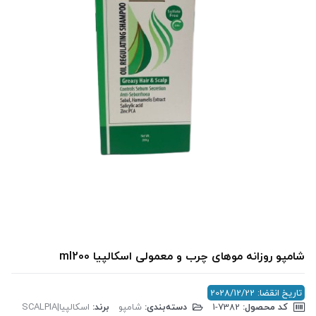
شامپو روزانه موهای چرب و معمولی اسکالپیا ml200
تاریخ انقضا: 2028/12/22
کد محصول:
‎1-7382
دسته‌بندی:
شامپو
برند:
اسکالپیا|SCALPIA