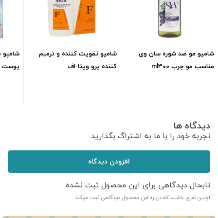
شامپو مو ضد شوره سان وی
شامپو تقویت کننده و ترمیم
شامپو 
مناسب مو چرب ml300
کننده پرو ویتا-اف
پوست خش
ایروکسml200
398,000
تومان
167,000
تومان
دیدگاه ها
تجربه خود را با ما به اشتراگ بگذارید
افزودن دیدگاه
تابحال دیدگاهی برای این محصول ثبت نشده
اولین نفری باشید که درباره این محصول دیدگاهی ثبت میکند