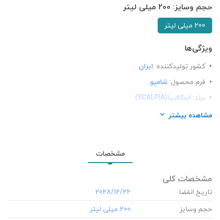
حجم وسایز:
200 میلی لیتر
200 میلی لیتر
ویژگی‌ها
کشور تولید‎کننده:
ایران
فرم محصول:
شامپو
برند:
اسکالپیا(SCALPIA)
شرکت تولید کننده:
آراشیمی پارس
مشاهده بیشتر
محل استعمال:
مو
نوع مو:
مو چرب
مشخصات
مشخصات کلی
تاریخ انقضا
‎2028/12/22
حجم وسایز
‎200 میلی لیتر