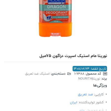
نوریتا مام استیک اسپرت دراگون 75میل
تاریخ انقضا: 1408/02/24
کد محصول:
‎1-7388
دسته‌بندی:
استیک ضد تعریق
برند:
نوریتا|NOURITA
ویژگی‌ها
کارایی:
ضد تعریق
کشور تولید‎کننده:
ایران
فرم محصول:
مام