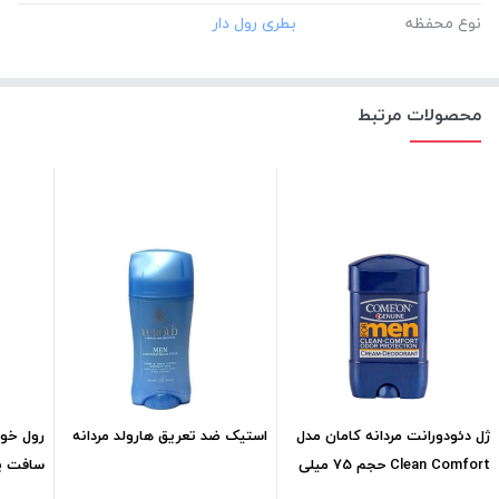
نوع محفظه
محصولات مرتبط
ژل دئودورانت مردانه کامان مدل
استیک ضد تعریق هارولد مردانه
رول خوش
Clean Comfort حجم 75 میلی
لیتر
لیتر