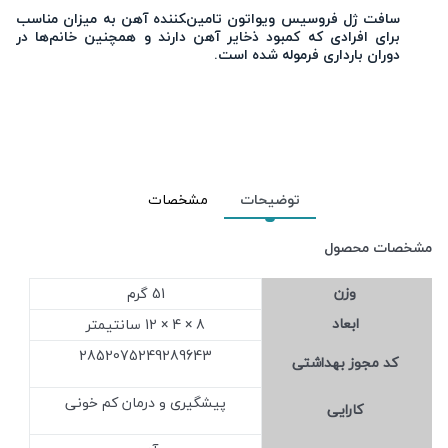
سافت ژل فروسیس ویواتون تامین‌‍کننده آهن به میزان مناسب
برای افرادی که کمبود ذخایر آهن دارند و همچنین خانم‌ها در
دوران بارداری فرموله شده است.
توضیحات
مشخصات
مشخصات محصول
وزن
51 گرم
ابعاد
8 × 4 × 12 سانتیمتر
2852075249289643
کد مجوز بهداشتی
پیشگیری و درمان کم خونی
کارایی