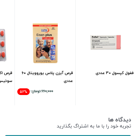
ففول کپسول 30 عددی
قرص آیزن پلاس یوروویتال ۶۰
قرص اکت
عددی
سوئیس 30 عد
660,000
تومان
52%
590,000
تومان
320,000
تومان
دیدگاه ها
تجربه خود را با ما به اشتراگ بگذارید