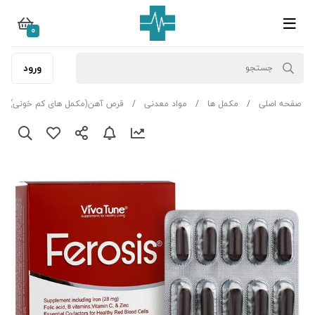
0
ورود
صفحه اصلی
مکمل ها
مواد معدنی
قرص آهن(مکمل های کم خونی)