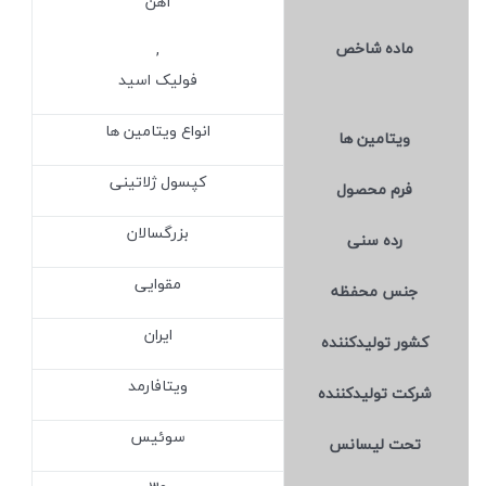
آهن
ماده شاخص
,
فولیک اسید
انواع ویتامین ها
ویتامین ها
کپسول ژلاتینی
فرم محصول
بزرگسالان
رده سنی
مقوایی
جنس محفظه
ایران
کشور تولید‎کننده
ویتافارمد
شرکت تولید‎کننده
سوئیس
تحت لیسانس