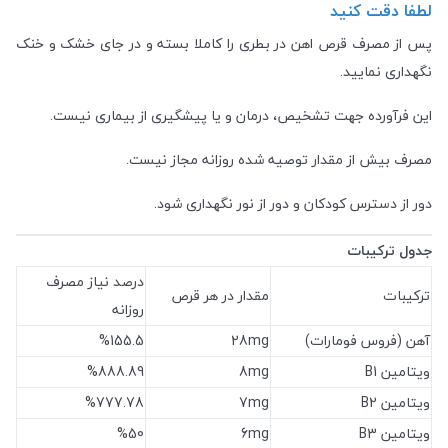
لطفا دقت کنید
پس از مصرف قرص اهن در بطری را کاملا بسته و در جای خشک و خنک
نگهداری نمایید.
این فرآورده جهت تشخیص، درمان و یا پیشگیری از بیماری نیست.
مصرف بیش از مقدار توصیه شده روزانه مجاز نیست.
دور از دسترس کودکان و دور از نور نگهداری شود.
جدول ترکیبات
درصد نیاز مصرف
ترکیبات
مقدار در هر قرص
روزانه
آهن (فروس فومارات)
28mg
%155.5
ویتامین B1
8mg
%888.89
ویتامین B2
7mg
%777.78
ویتامین B3
6mg
%50