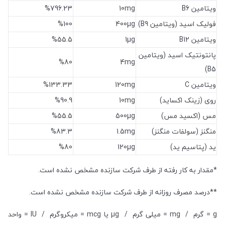
ویتامین B6
10mg
%796.23
فولیک اسید (ویتامین B9)
400µg
%100
ویتامین B12
1µg
%55.5
پانتونتیک اسید (ویتامین
%80
4mg
B5)
ویتامین C
120mg
%133.33
روی (زینک اکساید)
10mg
%90.9
مس (اکسید مس)
500µg
%55.5
منگنز (سولفات منگنز)
1.5mg
%83.3
ید (پتاسیم ید)
120µg
%80
*مقدار به کار رفته از طرف شرکت سازنده مشخص نشده است.
**درصد مصرف روزانه از طرف شرکت سازنده مشخص نشده است.
g = گرم / mg = میلی گرم / µg یا mcg = میکروگرم / IU = واحد