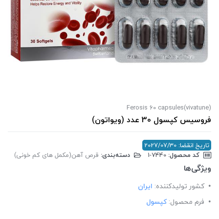
Ferosis 60 capsules(vivatune)
فروسیس کپسول 30 عدد (ویواتون)
تاریخ انقضا: 2027/07/30
کد محصول:
‎1-7440
دسته‌بندی:
قرص آهن(مکمل های کم خونی)
ویژگی‌ها
کشور تولید‎کننده:
ایران
فرم محصول:
کپسول