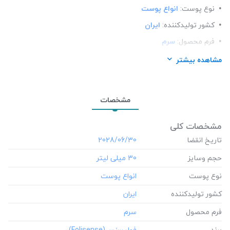
نوع پوست:
انواع پوست
کشور تولید‎کننده:
ایران
فرم محصول:
سرم
برند:
فولیسنس(Folisense)
مشاهده بیشتر
شرکت تولید کننده:
داریان بینش آفرین
محل استعمال:
صورت
مشخصات
مشخصات کلی
تاریخ انقضا
‎2028/06/30
حجم وسایز
‎30 میلی لیتر
نوع پوست
کشور تولید‎کننده
فرم محصول
برند