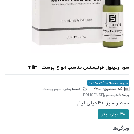
سرم رتینول فولیسنس مناسب انواع پوست mil30
تاریخ انقضا: 2028/06/30
کد محصول:
‎1-7600
دسته‌بندی:
سرم پوست
برند:
فولیسنس|FOLISENSE
حجم وسایز:
30 میلی لیتر
30 میلی لیتر
ویژگی‌ها