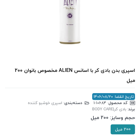
اسپری بدن بادی کر با اسانس ALIEN مخصوص بانوان 200
میل
تاریخ انقضا: 1406/08/20
کد محصول:
‎1-10684
دسته‌بندی:
اسپری خوشبو کننده
برند:
بادی کر|BODY CARE
حجم وسایز:
200 میل
200 میل